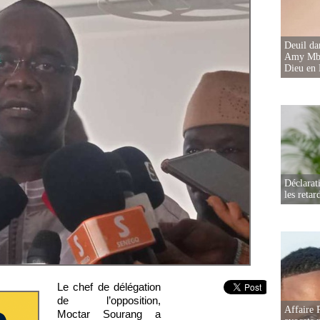
Deuil d
Amy Mbac
Dieu en 
Déclarat
les retar
Le chef de délégation
de l’opposition,
Affaire 
Moctar Sourang a