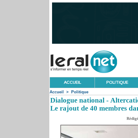
ACCUEIL
POLITIQUE
Accueil
>
Politique
Dialogue national - Altercati
Le rajout de 40 membres dans
Rédigé