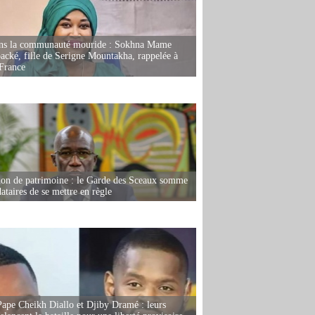
ans la communauté mouride : Sokhna Mame
ké, fille de Serigne Mountakha, rappelée à
France
ion de patrimoine : le Garde des Sceaux somme
dataires de se mettre en règle
Pape Cheikh Diallo et Djiby Dramé : leurs