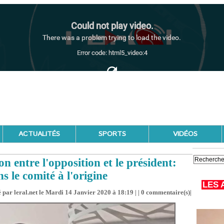
ACTUALITÉS
SPORTS
VIDÉOS
on entre l'opposition et le président:
 le comité à l'origine
LES 
 par leral.net le Mardi 14 Janvier 2020 à 18:19 | |
0
commentaire(s)|