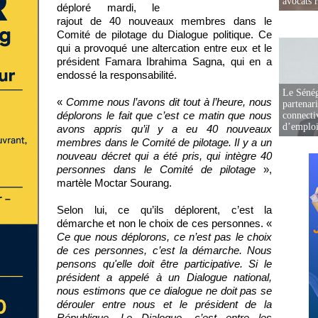
avocats r
déploré mardi, le
rajout de 40 nouveaux membres dans le
Comité de pilotage du Dialogue politique. Ce
qui a provoqué une altercation entre eux et le
président Famara Ibrahima Sagna, qui en a
endossé la responsabilité.
Le Sénég
«
Comme nous l’avons dit tout à l’heure, nous
partenar
déplorons le fait que c’est ce matin que nous
connectiv
d’emplo
avons appris qu’il y a eu 40 nouveaux
membres dans le Comité de pilotage. Il y a un
nouveau décret qui a été pris, qui intègre 40
personnes dans le Comité de pilotage
»,
martèle Moctar Sourang.
Selon lui, ce qu’ils déplorent, c’est la
démarche et non le choix de ces personnes. «
Ce que nous déplorons, ce n’est pas le choix
de ces personnes, c’est la démarche. Nous
pensons qu'elle doit être participative. Si le
président a appelé à un Dialogue national,
nous estimons que ce dialogue ne doit pas se
dérouler entre nous et le président de la
République. Le Dialogue, c’est entre les