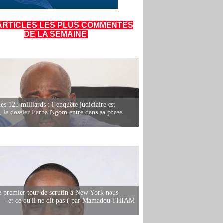
ARTICLES LES PLUS COMMENTÉS
DE LA SEMAINE
es 125 milliards : l’enquête judiciaire est
, le dossier Farba Ngom entre dans sa phase
e premier tour de scrutin à New York nous
— et ce qu'il ne dit pas ( par Mamadou THIAM