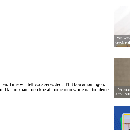
Port Aut
service 
L’écono
a toujou