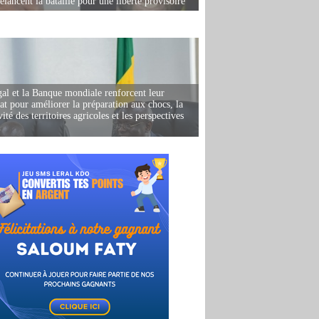
elancent la bataille pour une liberté provisoire
al et la Banque mondiale renforcent leur
iat pour améliorer la préparation aux chocs, la
ité des territoires agricoles et les perspectives
i