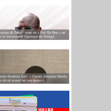
onome de Dakar : pour un « Port Bu Bess » au
de la souveraineté logistique du Sénégal
miste Ibrahima Sall : « Cheikh Ahmadou Bamba
rs été en avance sur son temps »