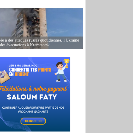
ée à des attaques russes quotidiennes, l'Ukraine
des évacuations à Kramatorsk