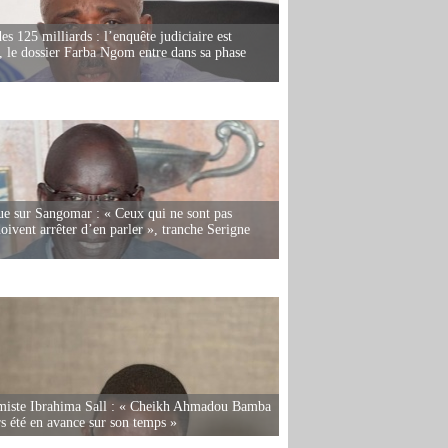
es 125 milliards : l’enquête judiciaire est
, le dossier Farba Ngom entre dans sa phase
e sur Sangomar : « Ceux qui ne sont pas
oivent arrêter d’en parler », tranche Serigne
miste Ibrahima Sall : « Cheikh Ahmadou Bamba
rs été en avance sur son temps »