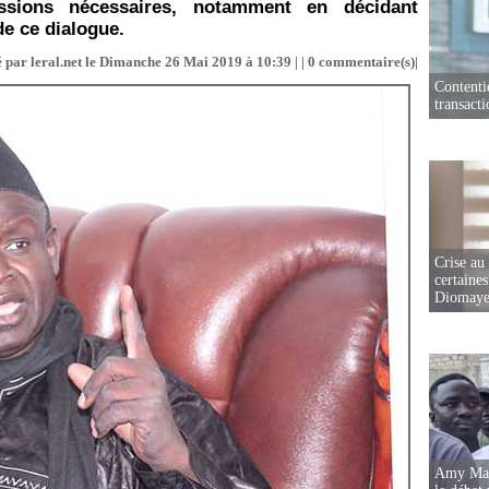
ssions nécessaires, notamment en décidant
de ce dialogue.
 par leral.net le Dimanche 26 Mai 2019 à 10:39 | |
0
commentaire(s)|
Contenti
transact
Crise au
certaines
Diomaye
Amy Mara