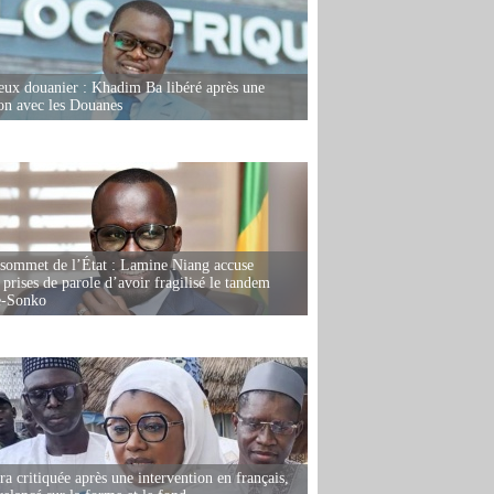
eux douanier : Khadim Ba libéré après une
ion avec les Douanes
 sommet de l’État : Lamine Niang accuse
 prises de parole d’avoir fragilisé le tandem
-Sonko
 critiquée après une intervention en français,