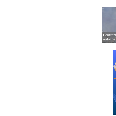
Confront
ordonne 