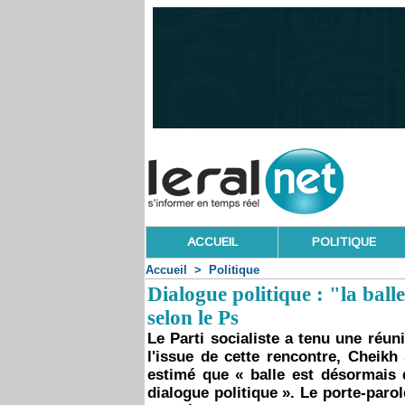
ACCUEIL
POLITIQUE
Accueil
>
Politique
Dialogue politique : "la ball
selon le Ps
Le Parti socialiste a tenu une réun
l'issue de cette rencontre, Cheikh
estimé que « balle est désormais 
dialogue politique ». Le porte-parol