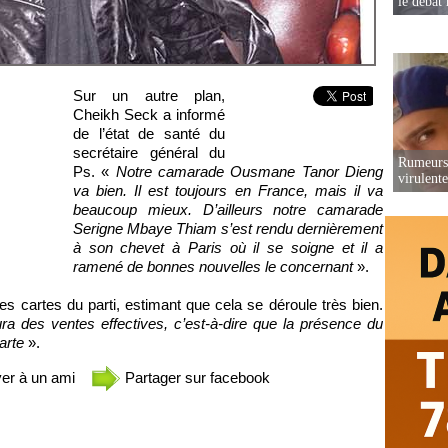
le débat 
Sur un autre plan,
Cheikh Seck a informé
de l’état de santé du
secrétaire général du
Rumeurs 
Ps. «
Notre camarade Ousmane Tanor Dieng
virulent
va bien. Il est toujours en France, mais il va
beaucoup mieux. D’ailleurs notre camarade
Serigne Mbaye Thiam s’est rendu dernièrement
à son chevet à Paris où il se soigne et il a
ramené de bonnes nouvelles le concernant
».
s cartes du parti, estimant que cela se déroule très bien.
ura des ventes effectives, c’est-à-dire que la présence du
arte
».
er à un ami
Partager sur facebook