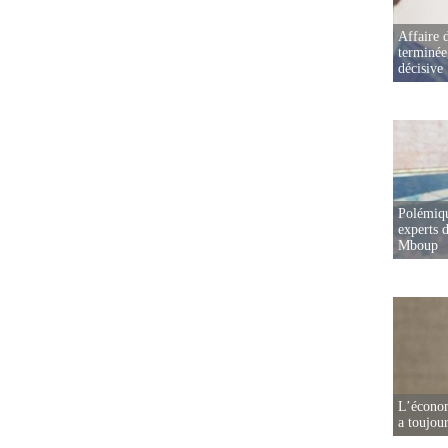
Affaire d
terminée
décisive
Polémiqu
experts d
Mboup
L’écono
a toujou