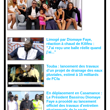
es et aux
tentatives
de
récupératio
n visant à
semer le
doute...
Limogé par Diomaye Faye,
réaction à chaud de Kilifeu :
"J'ai reçu une balle réelle quand
j'ai..."
Touba : lancement des travaux
d’un projet de drainage des eaux
pluviales, estimé à 15 milliards
de FCfa ‎
En déplacement en Casamance :
Le Président Bassirou Diomaye
Faye a procédé au lancement
officiel des travaux d’entretien
pluriannuels de la route