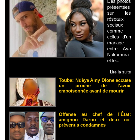
Des photos
présentées
sur les
réseaux
sociaux
comme
celles d'un
mariage
entre Aya
Nakamura
et le...
Lire la suite
Touba: Ndèye Amy Dione accuse
un proche de l’avoir
empoisonnée avant de mourir
Offense au chef de l'État:
amignou Darou et deux co-
prévenus condamnés