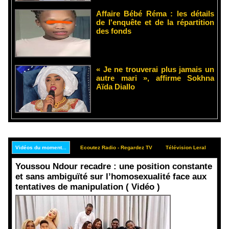
Affaire Bébé Réma : les détails
de l'enquête et de la répartition
des fonds
« Je ne trouverai plus jamais un
autre mari », affirme Sokhna
Aïda Diallo
Vidéos du moment...
Ecoutez Radio - Regardez TV
Télévision Leral
Rep
Youssou Ndour recadre : une position constante
et sans ambiguïté sur l’homosexualité face aux
tentatives de manipulation ( Vidéo )
Face aux
interprétati
ons
malveillant