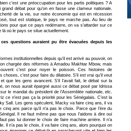
ien c’est une préoccupation pour les partis politiques ? A
i grand débat pour qu’on en fasse une clameur nationale.
a cherté de la vie, sur notre économie qui est en récession
sé, tout est statique, le pays ne marche pas. Au lieu de
tions pour que ce pays redémarre, on va s’attarder sur ce
de là où le pays se situe actuellement.
es questions auraient pu être évacuées depuis les
ormes institutionnelles depuis qu’il est arrivé au pouvoir, on
ission chargée des réformes à Amadou Makhtar Mbow, mais
uvent c’est pour noyer le poisson. Ces histoires de
hoses, c’est pour faire du dilatoire. S’il est vrai qu’il veut
 et que les gens avancent. S’il l'avait fait, le débat sur la
é, on nous aurait épargné aussi ce débat posé par Idrissa
 sur le mandat du président de l’Assemblée nationale, etc.
iz ce n’est pas ça la priorité pour les Sénégalais. C’est la
Sall. Les gens spéculent, Macky va faire cinq ans, il va
e cinq ans parce qu’il n’a pas le choix. Parce que l’ère du
énégal. Il ne faut même pas que nous l’aidons à dire oui
faut pas lui donner le choix de faire machine arrière. Il n’a
. Il n’a pas le choix, il va faire cinq ans, alors pourquoi on
nous épargner ce débat-là en parachevant vite et bien les