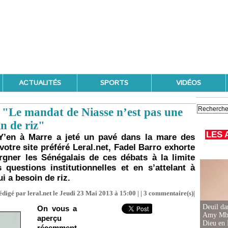
ACTUALITÉS
SPORTS
VIDÉOS
: "Le mandat de Niasse n’est pas une
in de riz"
LES 
’en à Marre a jeté un pavé dans la mare des
votre site préféré Leral.net, Fadel Barro exhorte
rgner les Sénégalais de ces débats à la limite
s questions institutionnelles et en s’attelant à
 a besoin de riz.
édigé par leral.net le Jeudi 23 Mai 2013 à 15:00 | |
3
commentaire(s)|
Deuil d
On vous a
Amy Mbac
aperçu
Dieu en 
récemment