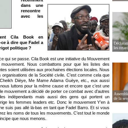
dans une
rencontre
avec les
ement Cila Book en
-ce à dire que Fadel a
Déclarat
igot politique ?
les retar
ce qui se passe. Cila Book est une initiative du Mouvement
u mouvement. Nous combattons pour que les listes des
es soient utilisées aux prochaines élections locales. Nous
 organisations de la Société civile. C’est comme cela que
voir Cheikh Dièye, Me Mame Adama Guèye, etc., eux aussi
ue nous luttons pour la même cause et encore que c’est une
, le mouvement a décidé de porter ce combat avec d’autres
Assemblé
t des indépendants mais aussi des gens qui portent un
de la ses
ige les femmes leaders etc. Donc le mouvement Y’en à
 ne suis pas allé là-bas en tant que Fadel Barro. Et si vous
errez les noms de tous les mouvements. C’est tout le monde
rincipe que nous menons.