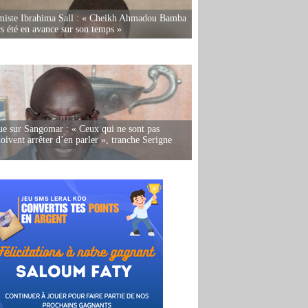
miste Ibrahima Sall : « Cheikh Ahmadou Bamba
rs été en avance sur son temps »
e sur Sangomar : « Ceux qui ne sont pas
oivent arrêter d’en parler », tranche Serigne