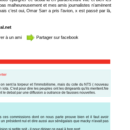
it pas malheureusement et mes amis journalistes n'amènent
ais c’est oui, Omar Sarr a pris l’avion, x est passé par là,
ral.net
er à un ami
Partager sur facebook
rter
on sent la torpeur et l'immobilisme, mais du cote du NTS ( nouveau
 iota. C'est pour dire les peuples ont les dirigeants qu'ils meritent.Ne
nt le debat par une diffusion a outrance de fausses nouvelles.
s ces commissions dont on nous parle prouve bien et il faut avoir
lu un président nul et dire aussi aux sénégalais que macky n'avait pas
ion si petite soit - il pour diriger ce gaal à bon port.