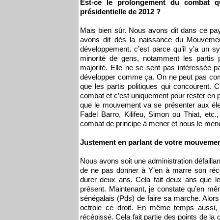
Est-ce le prolongement du combat 
présidentielle de 2012 ?
Mais bien sûr. Nous avons dit dans ce pay
avons dit dès la naissance du Mouveme
développement, c’est parce qu’il y’a un sy
minorité de gens, notamment les partis p
majorité. Elle ne se sent pas intéressée 
développer comme ça. On ne peut pas combatt
que les partis politiques qui concourent. 
combat et c’est uniquement pour rester en p
que le mouvement va se présenter aux éle
Fadel Barro, Kilifeu, Simon ou Thiat, etc.
combat de principe à mener et nous le meno
Justement en parlant de votre mouvement
Nous avons soit une administration défaillante
de ne pas donner à Y’en à marre son récép
durer deux ans. Cela fait deux ans que l
présent. Maintenant, je constate qu’en m
sénégalais (Pds) de faire sa marche. Alors q
octroie ce droit. En même temps aussi, 
récépissé. Cela fait partie des points de l