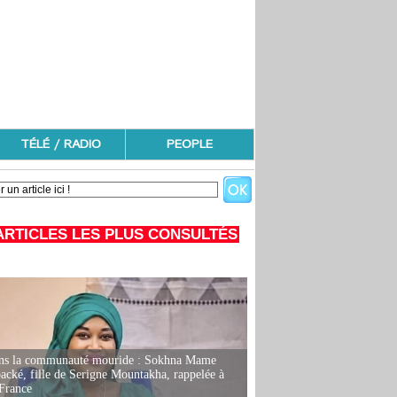
TÉLÉ / RADIO
PEOPLE
ARTICLES LES PLUS CONSULTÉS
ans la communauté mouride : Sokhna Mame
ké, fille de Serigne Mountakha, rappelée à
France