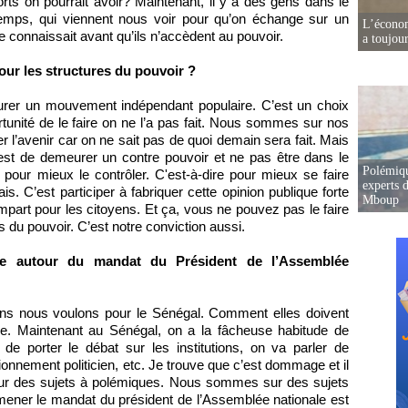
ts on pourrait avoir? Maintenant, il y a des gens dans le
emps, qui viennent nous voir pour qu’on échange sur un
L’écono
 connaissait avant qu’ils n’accèdent au pouvoir.
a toujou
our les structures du pouvoir ?
eurer un mouvement indépendant populaire. C’est un choix
tunité de le faire on ne l’a pas fait. Nous sommes sur nos
r l’avenir car on ne sait pas de quoi demain sera fait. Mais
c’est de demeurer un contre pouvoir et ne pas être dans le
Polémiqu
pour mieux le contrôler. C'est-à-dire pour mieux se faire
experts d
s. C’est participer à fabriquer cette opinion publique forte
Mboup
mpart pour les citoyens. Et ça, vous ne pouvez pas le faire
es du pouvoir. C’est notre conviction aussi.
ique autour du mandat du Président de l’Assemblée
tions nous voulons pour le Sénégal. Comment elles doivent
me. Maintenant au Sénégal, on a la fâcheuse habitude de
de porter le débat sur les institutions, on va parler de
nnement politicien, etc. Je trouve que c’est dommage et il
r des sujets à polémiques. Nous sommes sur des sujets
amener le mandat du président de l’Assemblée nationale est