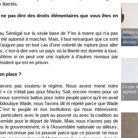
 libertés.
 ne pas dire des droits élémentaires que vous êtes en
Affaire d
 au Sénégal sur la seule base de Y’en à marre qui n’a pas
terminée
été autorisé à marcher. Mais, il faut remarquer que ce sont
décisive
n'augure pas en tout cas d’une volonté de rupture pour aller
s, c'est-à-dire vers un pays où la liberté est donnée à tous.
Même si on peut voir une rupture à d’autres niveaux par
sident qui est en prison.
en place ?
 n’avons pas soutenu le régime. Nous avons mené notre
Ce que l
» ce n’était pas pour Macky Sall, encore moins pour un
apprend 
)
s nous sommes battus pour notre peuple parce qu’il en avait
Abdoulaye Wade, nous l’avons dit et répété parce que Wade
’est le peuple et nos institutions qui nous intéressent.
particuliers avec le parti au pouvoir ou avec la coalition au
emble pour le départ de Wade. Mais nous n’avons pas de
le gouvernement, ni à l’Assemblée nationale ou ailleurs.
n reconnue par ce pouvoir parce que ce pouvoir ne nous