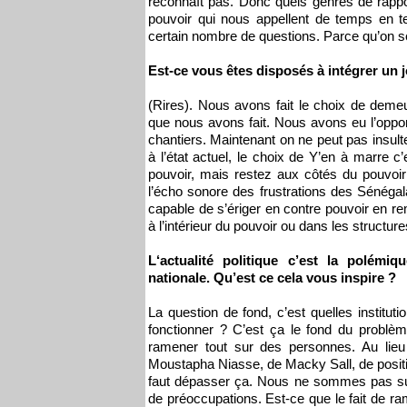
reconnaît pas. Donc quels genres de rappor
pouvoir qui nous appellent de temps en t
certain nombre de questions. Parce qu’on se
Est-ce vous êtes disposés à intégrer un j
(Rires). Nous avons fait le choix de dem
que nous avons fait. Nous avons eu l’oppor
chantiers. Maintenant on ne peut pas insulte
à l’état actuel, le choix de Y’en à marre 
pouvoir, mais restez aux côtés du pouvoir 
l’écho sonore des frustrations des Sénégalai
capable de s’ériger en contre pouvoir en re
à l’intérieur du pouvoir ou dans les structur
L‘actualité politique c’est la polém
nationale. Qu’est ce cela vous inspire ?
La question de fond, c’est quelles institu
fonctionner ? C’est ça le fond du problè
ramener tout sur des personnes. Au lieu 
Moustapha Niasse, de Macky Sall, de positio
faut dépasser ça. Nous ne sommes pas su
de préoccupations. Est-ce que le fait de r