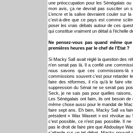
une préoccupation pour les Sénégalais ou b
mon avis, ça ne devrait pas susciter un s
L’encre et la salive devraient couler sur l
c'est-à-dire que ce pays est comme scléro
poser les vrais débats autour de ces ques
qui constitue vraiment un détail à l’échelle 
Ne pensez-vous pas quand même que c
premières heures par le chef de l’Etat ?
Si Macky Sall avait réglé la question des réf
n’en serait pas là. Il a confié une comm
nous savons que ces commissions-là so
commissions souvent c’est pour retarder les c
faire des réformes, il n’a qu’à le faire vite
suppression du Sénat ne se serait pas pos
Seck, je ne sais pas pour quelles raisons,
Les Sénégalais ont faim, ils ont besoin de r
même chose aussi pour le mandat de Macky 
faire sept ans. Eh bien, Macky Sall va fair
président « Wax Waxeet » est révolue au S
c’est possible, ce n’est pas possible. Il ne 
pas le droit de faire pire que Abdoulaye Wade
s’attarde sur un tel débat. Macky pouvait 