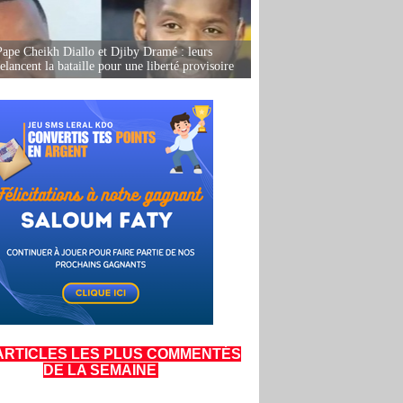
Pape Cheikh Diallo et Djiby Dramé : leurs
elancent la bataille pour une liberté provisoire
ARTICLES LES PLUS COMMENTÉS
DE LA SEMAINE