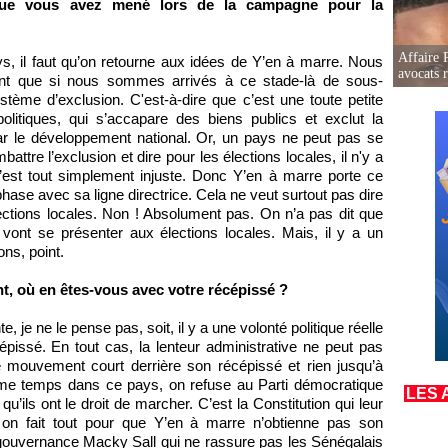
que vous avez mené lors de la campagne pour la
Affaire 
s, il faut qu’on retourne aux idées de Y’en à marre. Nous
avocats r
nt que si nous sommes arrivés à ce stade-là de sous-
stème d’exclusion. C'est-à-dire que c’est une toute petite
olitiques, qui s’accapare des biens publics et exclut la
par le développement national. Or, un pays ne peut pas se
re l’exclusion et dire pour les élections locales, il n'y a
C’est tout simplement injuste. Donc Y’en à marre porte ce
hase avec sa ligne directrice. Cela ne veut surtout pas dire
ctions locales. Non ! Absolument pas. On n’a pas dit que
, vont se présenter aux élections locales. Mais, il y a un
ns, point.
, où en êtes-vous avec votre récépissé ?
, je ne le pense pas, soit, il y a une volonté politique réelle
issé. En tout cas, la lenteur administrative ne peut pas
e mouvement court derrière son récépissé et rien jusqu’à
ême temps dans ce pays, on refuse au Parti démocratique
LES 
u’ils ont le droit de marcher. C’est la Constitution qui leur
on fait tout pour que Y’en à marre n’obtienne pas son
a gouvernance Macky Sall qui ne rassure pas les Sénégalais