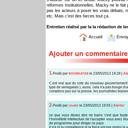
réformes institutionnelles. Macky ne le fa
pas les acteurs à poser les vrais débats, m
etc. Mais c’est des farces tout ça.
Entretien réalisé par la la rédaction de le
Accueil
Envoy
1.
Posté par
le 23/05/2013 19:28
|
Ale
BOUNKATAB
C;est vrai que du cote du nouveau gouvernement 
type de senegalais ), aussi, cela n'a pas bouge d'un
comptons pas sur la presse, les journalistes biaise
2.
Posté par
le 23/05/2013 19:55
|
Alerter
cheikh
ce que vous devez dire mr barro c'est que toute
l’honnêteté intellectuel de l'accepter vous avez é
de programme pour diriger ce pays.
il n'a ni la compétence ni la force encore moins la vis