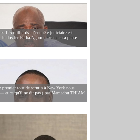
es 125 milliards : l’enquête judiciaire est
, le dossier Farba Ngom entre dans sa phase
e premier tour de scrutin à New York nous
— et ce qu'il ne dit pas ( par Mamadou THIAM