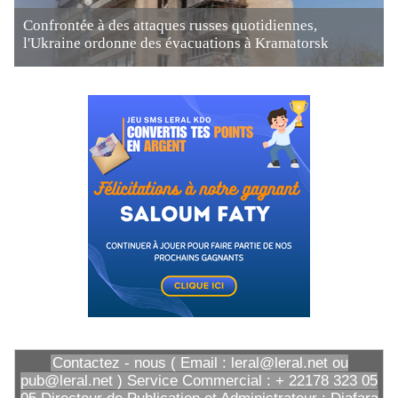
Confrontée à des attaques russes quotidiennes,
l'Ukraine ordonne des évacuations à Kramatorsk
Contactez - nous ( Email : leral@leral.net ou
pub@leral.net ) Service Commercial : + 22178 323 05