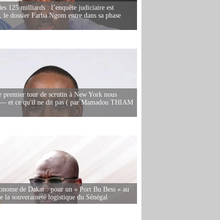
es 125 milliards : l’enquête judiciaire est
, le dossier Farba Ngom entre dans sa phase
e premier tour de scrutin à New York nous
— et ce qu'il ne dit pas ( par Mamadou THIAM
onome de Dakar : pour un « Port Bu Bess » au
de la souveraineté logistique du Sénégal