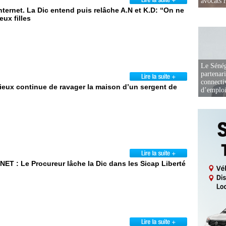
avocats r
nternet. La Dic entend puis relâche A.N et K.D: “On ne
eux filles
Le Sénég
partenar
connectiv
ieux continue de ravager la maison d’un sergent de
d’emplo
 Le Procureur lâche la Dic dans les Sicap Liberté