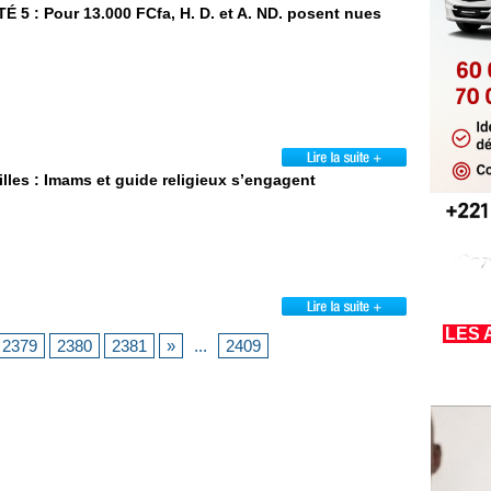
5 : Pour 13.000 FCfa, H. D. et A. ND. posent nues
filles : Imams et guide religieux s’engagent
LES 
2379
2380
2381
»
...
2409