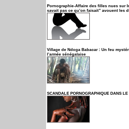
Pornographie-Affaire des filles nues sur I
savait pas ce qu’on faisait” avouent les d
Village de Ndoga Babacar : Un feu mystér
l’armée sénégalaise
SCANDALE PORNOGRAPHIQUE DANS LE NET :