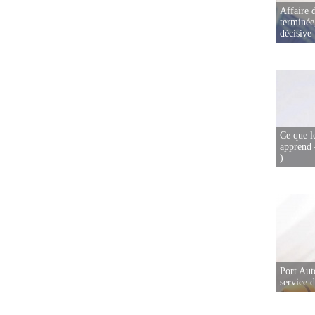
Affaire d
terminée
décisive
Ce que l
apprend 
)
Port Aut
service 