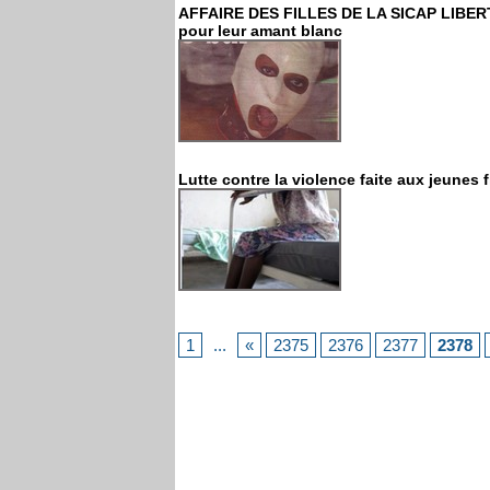
AFFAIRE DES FILLES DE LA SICAP LIBERTÉ 
pour leur amant blanc
Lutte contre la violence faite aux jeunes 
1
...
«
2375
2376
2377
2378