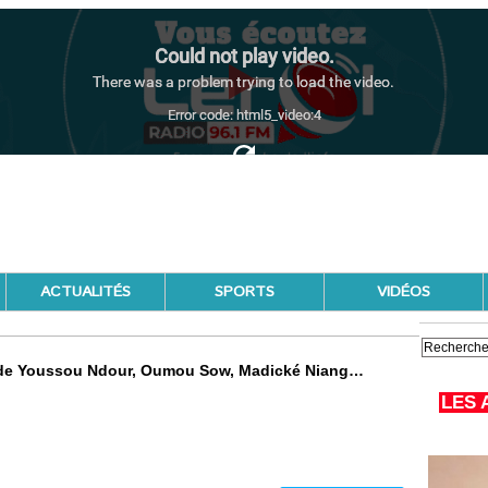
ACTUALITÉS
SPORTS
VIDÉOS
n de Youssou Ndour, Oumou Sow, Madické Niang…
LES 