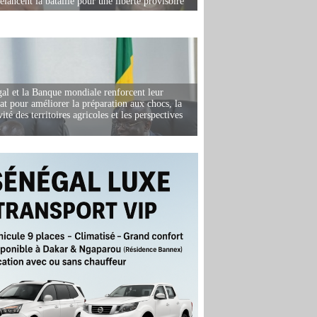
elancent la bataille pour une liberté provisoire
al et la Banque mondiale renforcent leur
iat pour améliorer la préparation aux chocs, la
ité des territoires agricoles et les perspectives
i