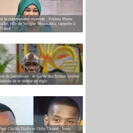
ans la communauté mouride : Sokhna Mame
ké, fille de Serigne Mountakha, rappelée à
France
ion de patrimoine : le Garde des Sceaux somme
dataires de se mettre en règle
Pape Cheikh Diallo et Djiby Dramé : leurs