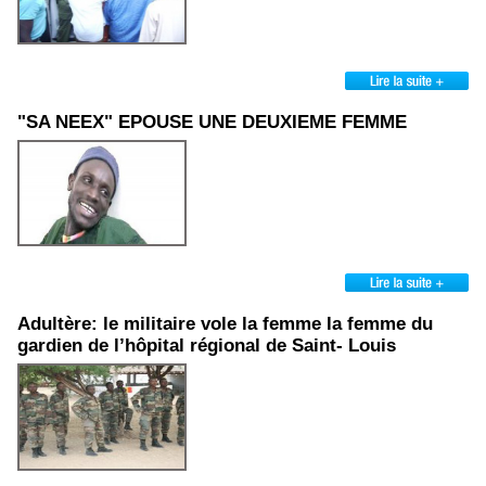
"SA NEEX" EPOUSE UNE DEUXIEME FEMME
Adultère: le militaire vole la femme la femme du
gardien de l’hôpital régional de Saint- Louis