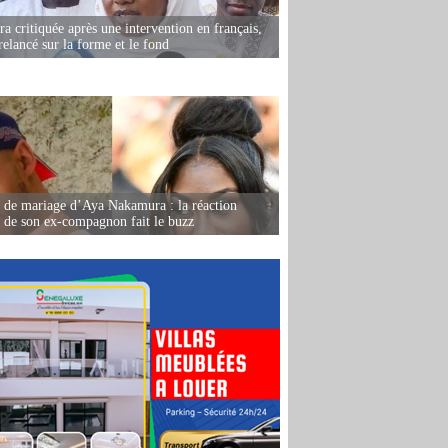
 critiquée après une intervention en français,
relancé sur la forme et le fond
de mariage d’Aya Nakamura : la réaction
e de son ex-compagnon fait le buzz