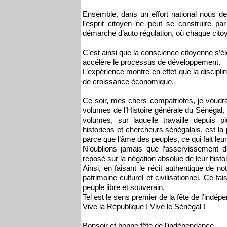
Ensemble, dans un effort national nous d
l’esprit citoyen ne peut se construire par
démarche d’auto régulation, où chaque citoy
C’est ainsi que la conscience citoyenne s’él
accélère le processus de développement.
L’expérience montre en effet que la discipline
de croissance économique.
Ce soir, mes chers compatriotes, je voudra
volumes de l’Histoire générale du Sénégal
volumes, sur laquelle travaille depuis p
historiens et chercheurs sénégalais, est la
parce que l’âme des peuples, ce qui fait leur 
N’oublions jamais que l’asservissement de
reposé sur la négation absolue de leur histoire
Ainsi, en faisant le récit authentique de no
patrimoine culturel et civilisationnel. Ce f
peuple libre et souverain.
Tel est le sens premier de la fête de l’indép
Vive la République ! Vive le Sénégal !
Bonsoir et bonne fête de l’indépendance.