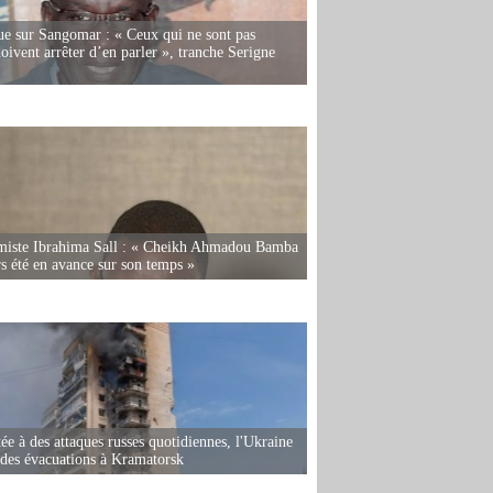
e sur Sangomar : « Ceux qui ne sont pas
oivent arrêter d’en parler », tranche Serigne
miste Ibrahima Sall : « Cheikh Ahmadou Bamba
rs été en avance sur son temps »
ée à des attaques russes quotidiennes, l'Ukraine
des évacuations à Kramatorsk