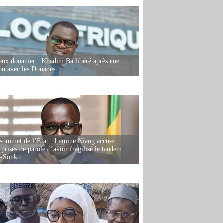
eux douanier : Khadim Ba libéré après une
ion avec les Douanes
 sommet de l’État : Lamine Niang accuse
 prises de parole d’avoir fragilisé le tandem
-Sonko