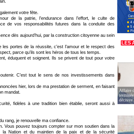
in.
également votre fête.
our de la patrie, l’endurance dans l’effort, le culte de
ence de vos responsabilités futures dans la conduite des
nce dès aujourd’hui, par la construction citoyenne au sein
LES 
e les portes de la réussite, c’est l’amour et le respect des
espect, parce qu’ils sont les héros de tous les temps.
sent, éduquent et soignent. Ils se privent de tout pour votre
soutenir. C’est tout le sens de nos investissements dans
noncées hier, lors de ma prestation de serment, en faisant
Affaire d
mon mandat.
terminée
décisive
ité, fidèles à une tradition bien établie, seront aussi à
s du rang, je renouvelle ma confiance.
ion. Vous pouvez toujours compter sur mon soutien dans la
la Nation et du maintien de la paix et de la sécurité