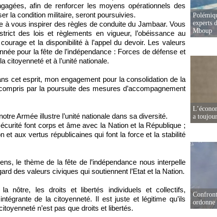
engagées, afin de renforcer les moyens opérationnels des
er la condition militaire, seront poursuivies.
Polémiqu
experts d
ge à vous inspirer des règles de conduite du Jambaar. Vous
Mboup
strict des lois et règlements en vigueur, l’obéissance au
ourage et la disponibilité à l’appel du devoir. Les valeurs
nnée pour la fête de l’indépendance : Forces de défense et
a citoyenneté et à l’unité nationale.
 dans cet esprit, mon engagement pour la consolidation de la
 compris par la poursuite des mesures d’accompagnement
L’écono
tre Armée illustre l’unité nationale dans sa diversité.
a toujou
sécurité font corps et âme avec la Nation et la République ;
t aux vertus républicaines qui font la force et la stabilité
ns, le thème de la fête de l’indépendance nous interpelle
ard des valeurs civiques qui soutiennent l’Etat et la Nation.
ôtre, les droits et libertés individuels et collectifs,
Confront
ntégrante de la citoyenneté. Il est juste et légitime qu’ils
ordonne 
itoyenneté n’est pas que droits et libertés.