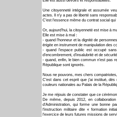
Elle est aussi devoirs et responsabilités.
Une citoyenneté intégrale et assumée veut 
actes. Il n’y a pas de liberté sans responsabi
C’est l’essence même du contrat social qui 
Or, aujourd’hui, la citoyenneté est mise à m
Elle est mise à mal :
- quand l’honneur et la dignité de personne
érigée en instrument de manipulation des co
- quand l’espace public est occupé sans 
d’encombrement, d’insalubrité et de sécurité
- quand, enfin, le bien commun n’est pas re
République sont ignorés.
Nous ne pouvons, mes chers compatriotes, n
C’est dans cet esprit que j’ai institué, d
couleurs nationales au Palais de la Républi
Je me réjouis de constater que ce cérémonia
De même, depuis 2012, en collaboration a
d’Administration, qui forme une bonne par
l’instruction militaire dite « formation 
l’exercice de leurs futures missions de servi