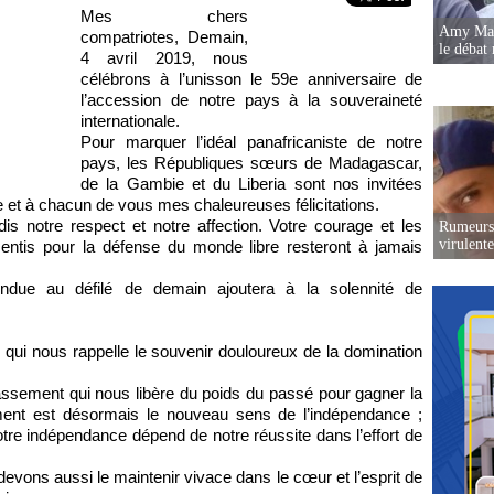
Mes chers
Amy Mara
compatriotes, Demain,
le débat 
4 avril 2019, nous
célébrons à l’unisson le 59e anniversaire de
l’accession de notre pays à la souveraineté
internationale.
Pour marquer l’idéal panafricaniste de notre
pays, les Républiques sœurs de Madagascar,
de la Gambie et du Liberia sont nos invitées
 et à chacun de vous mes chaleureuses félicitations.
is notre respect et notre affection. Votre courage et les
Rumeurs 
virulent
ntis pour la défense du monde libre resteront à jamais
tendue au défilé de demain ajoutera à la solennité de
 qui nous rappelle le souvenir douloureux de la domination
passement qui nous libère du poids du passé pour gagner la
ment est désormais le nouveau sens de l’indépendance ;
notre indépendance dépend de notre réussite dans l’effort de
devons aussi le maintenir vivace dans le cœur et l’esprit de