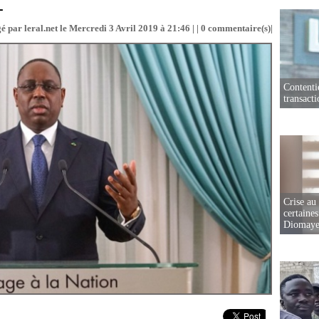
L
é par leral.net le Mercredi 3 Avril 2019 à 21:46 | |
0
commentaire(s)|
Contenti
transact
Crise au
certaines
Diomaye