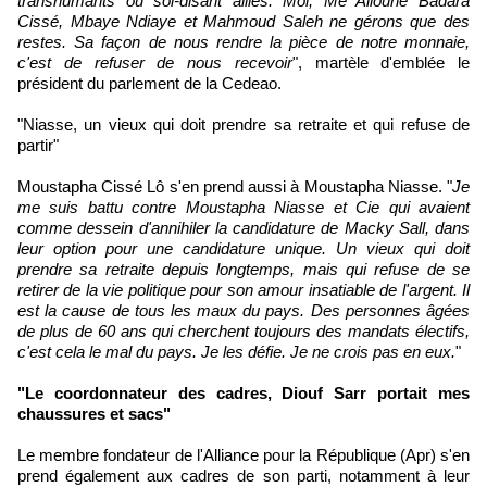
transhumants ou soi-disant alliés. Moi, Me Alioune Badara
Cissé, Mbaye Ndiaye et Mahmoud Saleh ne gérons que des
restes. Sa façon de nous rendre la pièce de notre monnaie,
c'est de refuser de nous recevoir
", martèle d'emblée le
président du parlement de la Cedeao.
"Niasse, un vieux qui doit prendre sa retraite et qui refuse de
partir"
Moustapha Cissé Lô s'en prend aussi à Moustapha Niasse. "
Je
me suis battu contre Moustapha Niasse et Cie qui avaient
comme dessein d'annihiler la candidature de Macky Sall, dans
leur option pour une candidature unique. Un vieux qui doit
prendre sa retraite depuis longtemps, mais qui refuse de se
retirer de la vie politique pour son amour insatiable de l'argent. Il
est la cause de tous les maux du pays. Des personnes âgées
de plus de 60 ans qui cherchent toujours des mandats électifs,
c'est cela le mal du pays. Je les défie. Je ne crois pas en eux.
"
"Le coordonnateur des cadres, Diouf Sarr portait mes
chaussures et sacs"
Le membre fondateur de l'Alliance pour la République (Apr) s'en
prend également aux cadres de son parti, notamment à leur