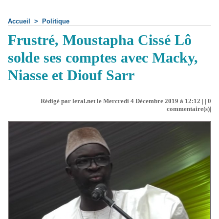
Accueil
>
Politique
Frustré, Moustapha Cissé Lô
solde ses comptes avec Macky,
Niasse et Diouf Sarr
Rédigé par leral.net le Mercredi 4 Décembre 2019 à 12:12 | |
0
commentaire(s)|