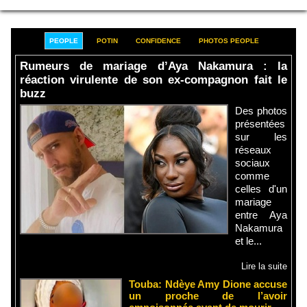
PEOPLE
POTIN
CONFIDENCE
PHOTOS PEOPLE
Rumeurs de mariage d’Aya Nakamura : la
réaction virulente de son ex-compagnon fait le
buzz
Des photos
présentées
sur les
réseaux
sociaux
comme
celles d'un
mariage
entre Aya
Nakamura
et le...
Lire la suite
Touba: Ndèye Amy Dione accuse
un proche de l’avoir