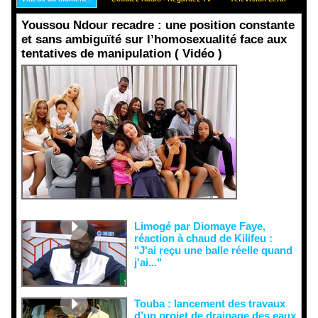
Youssou Ndour recadre : une position constante
et sans ambiguïté sur l’homosexualité face aux
tentatives de manipulation ( Vidéo )
Face aux
interprétati
ons
malveillant
es et aux
tentatives
de
récupératio
n visant à
semer le
doute...
Limogé par Diomaye Faye,
réaction à chaud de Kilifeu :
"J'ai reçu une balle réelle quand
j'ai..."
Touba : lancement des travaux
d’un projet de drainage des eaux