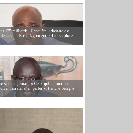
es 125 milliards : l’enquête judiciaire est
, le dossier Farba Ngom entre dans sa phase
e sur Sangomar : « Ceux qui ne sont pas
oivent arrêter d’en parler », tranche Serigne