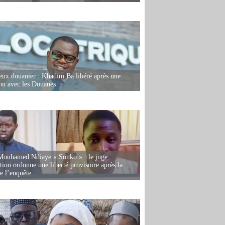
eux douanier : Khadim Ba libéré après une
ion avec les Douanes
Mouhamed Ndiaye « Sonko » : le juge
tion ordonne une liberté provisoire après la
de l’enquête