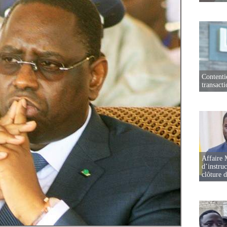
Contenti
transact
Affaire 
d’instruc
clôture 