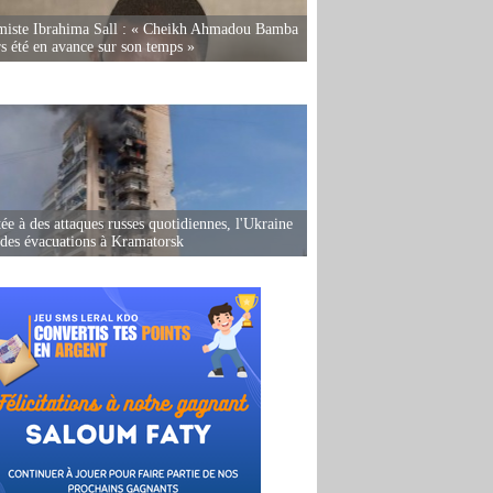
miste Ibrahima Sall : « Cheikh Ahmadou Bamba
rs été en avance sur son temps »
ée à des attaques russes quotidiennes, l'Ukraine
des évacuations à Kramatorsk