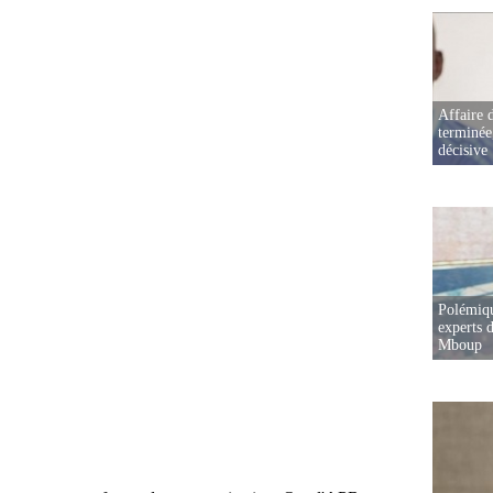
Affaire d
terminée
décisive
Polémiqu
experts d
Mboup