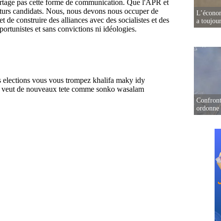
L’écono
a toujou
Confront
ordonne 