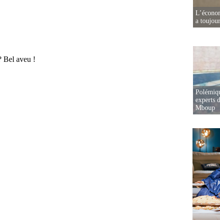
L’écono
a toujou
Polémiqu
experts d
Mboup