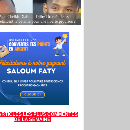
Pape Cheikh Diallo et Djiby Dramé : leurs
elancent la bataille pour une liberté provisoire
ARTICLES LES PLUS COMMENTÉS
DE LA SEMAINE