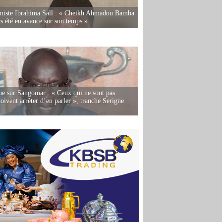
miste Ibrahima Sall : « Cheikh Ahmadou Bamba
rs été en avance sur son temps »
e sur Sangomar : « Ceux qui ne sont pas
oivent arrêter d’en parler », tranche Serigne