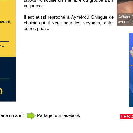
unions
», souffle un membre du groupe BBY
au journal.
Il est aussi reproché à Aymérou Gningue de
Affaire 
avocats r
choisir qui il veut pour les voyages, entre
autres griefs.
er à un ami
Partager sur facebook
LES 