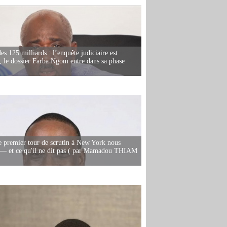
es 125 milliards : l’enquête judiciaire est
, le dossier Farba Ngom entre dans sa phase
e premier tour de scrutin à New York nous
— et ce qu'il ne dit pas ( par Mamadou THIAM