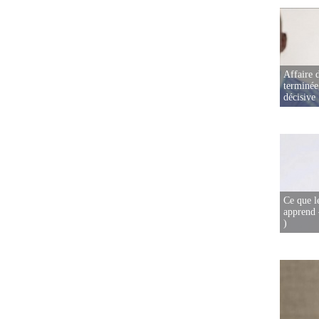
Affaire d
terminée
décisive
Ce que l
apprend 
)