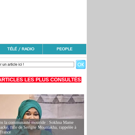
TÉLÉ / RADIO
PEOPLE
ARTICLES LES PLUS CONSULTÉS
ans la communauté mouride : Sokhna Mame
ké, fille de Serigne Mountakha, rappelée à
France