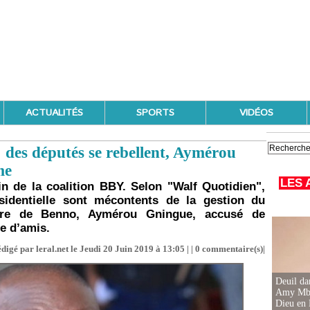
ACTUALITÉS
SPORTS
VIDÉOS
des députés se rebellent, Aymérou
me
LES 
in de la coalition BBY. Selon "Walf Quotidien",
identielle sont mécontents de la gestion du
aire de Benno, Aymérou Gningue, accusé de
pe d’amis.
digé par leral.net le Jeudi 20 Juin 2019 à 13:05 | |
0
commentaire(s)|
Deuil d
Amy Mbac
Dieu en 