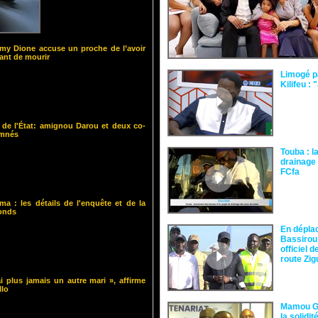
y Dione accuse un proche de l’avoir
nt de mourir
Limogé p
Kilifeu : 
 de l'État: amignou Darou et deux co-
amnés
Touba : l
drainage 
FCfa ‎
ma : les détails de l'enquête et de la
fonds
En dépla
Bassirou
officiel 
route Zi
i plus jamais un autre mari », affirme
llo
Mamou Gu
la solidi