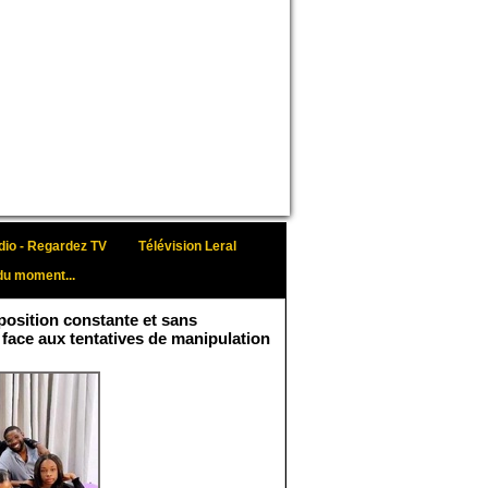
io - Regardez TV
Télévision Leral
du moment...
osition constante et sans
 face aux tentatives de manipulation
Face aux interprétations
malveillantes et aux
tentatives de
récupération visant à
semer le doute...