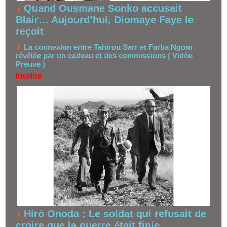
Quand Ousmane Sonko accusait
Blair… Aujourd’hui, Diomaye Faye le
reçoit
La connexion entre Tahirou Sarr et Farba Ngom
révélée par un cadeau et des commissions ( Vidéo
Preuve )
Insolite
Hirō Onoda : Le soldat qui refusait de
croire que la guerre était finie