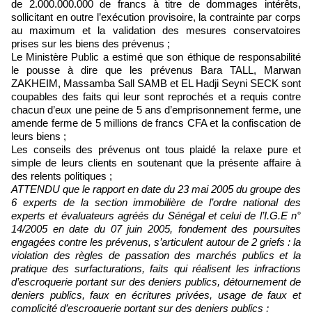
de 2.000.000.000 de francs à titre de dommages intérêts,
sollicitant en outre l’exécution provisoire, la contrainte par corps
au maximum et la validation des mesures conservatoires
prises sur les biens des prévenus ;
Le Ministère Public a estimé que son éthique de responsabilité
le pousse à dire que les prévenus Bara TALL, Marwan
ZAKHEIM, Massamba Sall SAMB et EL Hadji Seyni SECK sont
coupables des faits qui leur sont reprochés et a requis contre
chacun d’eux une peine de 5 ans d’emprisonnement ferme, une
amende ferme de 5 millions de francs CFA et la confiscation de
leurs biens ;
Les conseils des prévenus ont tous plaidé la relaxe pure et
simple de leurs clients en soutenant que la présente affaire à
des relents politiques ;
ATTENDU que le rapport en date du 23 mai 2005 du groupe des
6 experts de la section immobilière de l’ordre national des
experts et évaluateurs agréés du Sénégal et celui de l’I.G.E n°
14/2005 en date du 07 juin 2005, fondement des poursuites
engagées contre les prévenus, s’articulent autour de 2 griefs : la
violation des règles de passation des marchés publics et la
pratique des surfacturations, faits qui réalisent les infractions
d’escroquerie portant sur des deniers publics, détournement de
deniers publics, faux en écritures privées, usage de faux et
complicité d’escroquerie portant sur des deniers publics ;