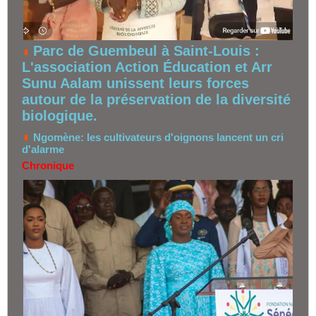
Parc de Guembeul à Saint-Louis :
L'association Action Éducation et Arr
Sunu Aalam unissent leurs forces
autour de la préservation de la diversité
biologique.
Ngomène: les cultivateurs d'oignons lancent un cri
d'alarme
Chronique