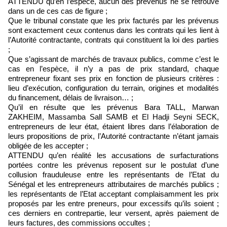
ATTENDU qu’en l’espèce, aucun des prévenus ne se retrouve
dans un de ces cas de figure ;
Que le tribunal constate que les prix facturés par les prévenus
sont exactement ceux contenus dans les contrats qui les lient à
l’Autorité contractante, contrats qui constituent la loi des parties
;
Que s’agissant de marchés de travaux publics, comme c’est le
cas en l’espèce, il n’y a pas de prix standard, chaque
entrepreneur fixant ses prix en fonction de plusieurs critères :
lieu d’exécution, configuration du terrain, origines et modalités
du financement, délais de livraison… ;
Qu’il en résulte que les prévenus Bara TALL, Marwan
ZAKHEIM, Massamba Sall SAMB et El Hadji Seyni SECK,
entrepreneurs de leur état, étaient libres dans l’élaboration de
leurs propositions de prix, l’Autorité contractante n’étant jamais
obligée de les accepter ;
ATTENDU qu’en réalité les accusations de surfacturations
portées contre les prévenus reposent sur le postulat d’une
collusion frauduleuse entre les représentants de l’Etat du
Sénégal et les entrepreneurs attributaires de marchés publics ;
les représentants de l’Etat acceptant complaisamment les prix
proposés par les entre preneurs, pour excessifs qu’ils soient ;
ces derniers en contrepartie, leur versent, après paiement de
leurs factures, des commissions occultes ;