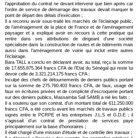
l’approbation du contrat ne devant intervenir que bien après car
l’ordre de service de démarrage des travaux devait marquer le
point de départ des délais d’exécution ;
Il a reconnu avoir sous-traité les marchés de l’éclairage public,
de l’aménagement de la place de France et de l’aménagement
paysager et a expliqué avoir en recours à cette pratique qui
rentre dans ses attributions de dirigeant d’une société
spécialisée dans la construction de routes et de bâtiments mais
aussi dans l’aménagement de voirie qui inclut entre autres
l’éclairage.
Bara TALL a conclu en déclarant avoir, au total, reçu la somme
de 17.655.875.364 francs CFA de l’Etat du Sénégal qui reste lui
devoir celle de 3.321.214.175 francs CFA ;
Inculpé des chefs de détournements de deniers publics portant
sur la somme de 275.760.403 francs CFA, de faux, usage de
faux en écritures privées et de complicité d’escroquerie portant
sur des deniers publics, Massamba Sall SAMB a nié les faits ;
Il a soutenu que son contrat, d’un montant total de 611.250.000
francs CFA, a été conclu avant les marchés de travaux publics
signés entre le PCRPE et les entreprises J.L.S et G.D.E ; il
s’agissait d’un contrat de prestation de services payé
principalement sur la base d’honoraires ;
Il était chargé d’une mission d’étude et de contrôle des travaux ;