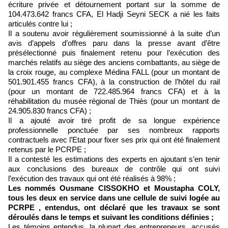
écriture privée et détournement portant sur la somme de
104.473.642 francs CFA, El Hadji Seyni SECK a nié les faits
articulés contre lui ;
Il a soutenu avoir régulièrement soumissionné à la suite d’un
avis d’appels d’offres paru dans la presse avant d’être
présélectionné puis finalement retenu pour l’exécution des
marchés relatifs au siège des anciens combattants, au siège de
la croix rouge, au complexe Médina FALL (pour un montant de
501.901.455 francs CFA), à la construction de l’hôtel du rail
(pour un montant de 722.485.964 francs CFA) et à la
réhabilitation du musée régional de Thiès (pour un montant de
24.905.830 francs CFA) ;
Il a ajouté avoir tiré profit de sa longue expérience
professionnelle ponctuée par ses nombreux rapports
contractuels avec l’Etat pour fixer ses prix qui ont été finalement
retenus par le PCRPE ;
Il a contesté les estimations des experts en ajoutant s’en tenir
aux conclusions des bureaux de contrôle qui ont suivi
l’exécution des travaux qui ont été réalisés à 98% ;
Les nommés Ousmane CISSOKHO et Moustapha COLY,
tous les deux en service dans une cellule de suivi logée au
PCRPE , entendus, ont déclaré que les travaux se sont
déroulés dans le temps et suivant les conditions définies ;
Les témoins entendus, la plupart des entrepreneurs, accusés