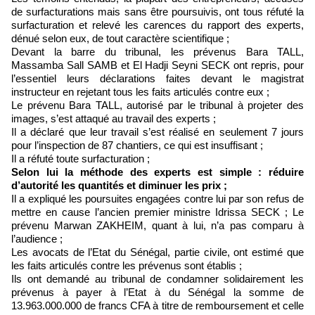
de surfacturations mais sans être poursuivis, ont tous réfuté la
surfacturation et relevé les carences du rapport des experts,
dénué selon eux, de tout caractère scientifique ;
Devant la barre du tribunal, les prévenus Bara TALL,
Massamba Sall SAMB et El Hadji Seyni SECK ont repris, pour
l’essentiel leurs déclarations faites devant le magistrat
instructeur en rejetant tous les faits articulés contre eux ;
Le prévenu Bara TALL, autorisé par le tribunal à projeter des
images, s’est attaqué au travail des experts ;
Il a déclaré que leur travail s’est réalisé en seulement 7 jours
pour l’inspection de 87 chantiers, ce qui est insuffisant ;
Il a réfuté toute surfacturation ;
Selon lui la méthode des experts est simple : réduire
d’autorité les quantités et diminuer les prix ;
Il a expliqué les poursuites engagées contre lui par son refus de
mettre en cause l’ancien premier ministre Idrissa SECK ; Le
prévenu Marwan ZAKHEIM, quant à lui, n’a pas comparu à
l’audience ;
Les avocats de l’Etat du Sénégal, partie civile, ont estimé que
les faits articulés contre les prévenus sont établis ;
Ils ont demandé au tribunal de condamner solidairement les
prévenus à payer à l’Etat à du Sénégal la somme de
13.963.000.000 de francs CFA à titre de remboursement et celle