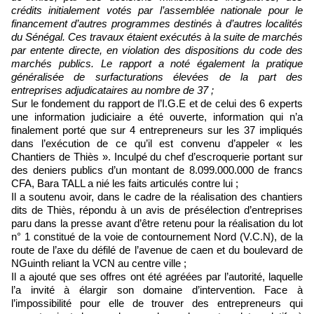
crédits initialement votés par l’assemblée nationale pour le
financement d’autres programmes destinés à d’autres localités
du Sénégal. Ces travaux étaient exécutés à la suite de marchés
par entente directe, en violation des dispositions du code des
marchés publics. Le rapport a noté également la pratique
généralisée de surfacturations élevées de la part des
entreprises adjudicataires au nombre de 37 ;
Sur le fondement du rapport de l’I.G.E et de celui des 6 experts
une information judiciaire a été ouverte, information qui n’a
finalement porté que sur 4 entrepreneurs sur les 37 impliqués
dans l’exécution de ce qu’il est convenu d’appeler « les
Chantiers de Thiès ». Inculpé du chef d’escroquerie portant sur
des deniers publics d’un montant de 8.099.000.000 de francs
CFA, Bara TALL a nié les faits articulés contre lui ;
Il a soutenu avoir, dans le cadre de la réalisation des chantiers
dits de Thiès, répondu à un avis de présélection d’entreprises
paru dans la presse avant d’être retenu pour la réalisation du lot
n° 1 constitué de la voie de contournement Nord (V.C.N), de la
route de l’axe du défilé de l’avenue de caen et du boulevard de
NGuinth reliant la VCN au centre ville ;
Il a ajouté que ses offres ont été agréées par l’autorité, laquelle
l’a invité à élargir son domaine d’intervention. Face à
l’impossibilité pour elle de trouver des entrepreneurs qui