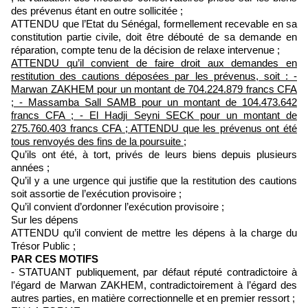
des prévenus étant en outre sollicitée ;
ATTENDU que l’Etat du Sénégal, formellement recevable en sa
constitution partie civile, doit être débouté de sa demande en
réparation, compte tenu de la décision de relaxe intervenue ;
ATTENDU qu’il convient de faire droit aux demandes en
restitution des cautions déposées par les prévenus, soit : -
Marwan ZAKHEM pour un montant de 704.224.879 francs CFA
; - Massamba Sall SAMB pour un montant de 104.473.642
francs CFA ; - El Hadji Seyni SECK pour un montant de
275.760.403 francs CFA ; ATTENDU que les prévenus ont été
tous renvoyés des fins de la poursuite ;
Qu’ils ont été, à tort, privés de leurs biens depuis plusieurs
années ;
Qu’il y a une urgence qui justifie que la restitution des cautions
soit assortie de l’exécution provisoire ;
Qu’il convient d’ordonner l’exécution provisoire ;
Sur les dépens
ATTENDU qu’il convient de mettre les dépens à la charge du
Trésor Public ;
PAR CES MOTIFS
- STATUANT publiquement, par défaut réputé contradictoire à
l’égard de Marwan ZAKHEM, contradictoirement à l’égard des
autres parties, en matière correctionnelle et en premier ressort ;