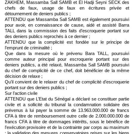
ZAKHEM, Massamba Sall SAMB et El Hadji Seyni SECK des
chefs de faux, usage de faux en écritures privée et
détournement de deniers publics ;
ATTENDU que Massamba Sall SAMB est également poursuivi
pour avoir, en connaissance de cause, aidé et assisté Barra
TALL dans la commission des faits d’escroquerie portant sur
des deniers publics reprochés à ce dernier ;
ATTENDU que la complicité est fondée sur le principe de
l’emprunt de criminalité ;
Que dans la mesure où le prévenu Bara TALL, poursuivi
comme auteur principal pour escroquerie portant sur des
deniers publics, a été relaxé, Massamba Sall SAMB poursuivi
du chef de complicité de ce chef, doit bénéficier de la même
décision de relaxe ;
Qu’il convient de le relaxer du chef de complicité d’escroquerie
portant sur des deniers publics ;
Sur l’action civile
ATTENDU que L’Etat du Sénégal a déclaré se constituer partie
civile et a sollicité du tribunal la condamnation solidaire des
prévenus à lui payer la somme de 13.963.000.000 de francs
CFA à titre de remboursement outre celle de 2.000.000.000 de
francs CFA à titre de dommages intérêts, sous le bénéfice de
l’exécution provisoire et de la contrainte par corps au maximum
; la validation des mesures conservatoires prises sur les biens