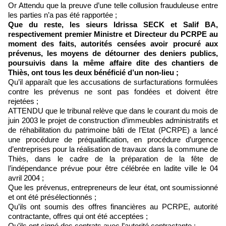
Or Attendu que la preuve d’une telle collusion frauduleuse entre
les parties n’a pas été rapportée ;
Que du reste, les sieurs Idrissa SECK et Salif BA,
respectivement premier Ministre et Directeur du PCRPE au
moment des faits, autorités censées avoir procuré aux
prévenus, les moyens de détourner des deniers publics,
poursuivis dans la même affaire dite des chantiers de
Thiès, ont tous les deux bénéficié d’un non-lieu ;
Qu’il apparaît que les accusations de surfacturations formulées
contre les prévenus ne sont pas fondées et doivent être
rejetées ;
ATTENDU que le tribunal relève que dans le courant du mois de
juin 2003 le projet de construction d’immeubles administratifs et
de réhabilitation du patrimoine bâti de l’Etat (PCRPE) a lancé
une procédure de préqualification, en procédure d’urgence
d’entreprises pour la réalisation de travaux dans la commune de
Thiès, dans le cadre de la préparation de la fête de
l’indépendance prévue pour être célébrée en ladite ville le 04
avril 2004 ;
Que les prévenus, entrepreneurs de leur état, ont soumissionné
et ont été présélectionnés ;
Qu’ils ont soumis des offres financières au PCRPE, autorité
contractante, offres qui ont été acceptées ;
Qu’ils ont signé des contrats avec l’autorité contractante ;