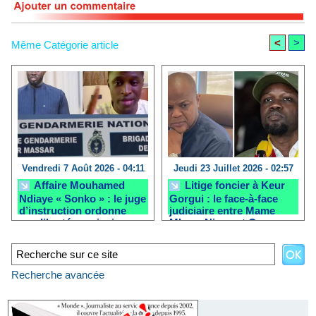
<
>
Même Catégorie article
Vendredi 7 Août 2026 - 04:11
Jeudi 23 Juillet 2026 - 02:57
Affaire Mouhamed
Litige foncier à Keur
Ndiaye « Sonko » : le juge
Gorgui : le face-à-face
d’instruction ordonne
judiciaire entre Mame
une liberté provisoire
Mbaye Niang et Ousmane
après la clôture de
Sonko reporté
l’enquête
Recherche avancée