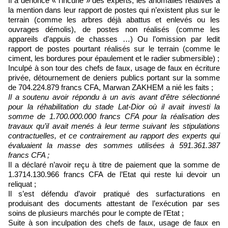
Il a dénoncé « l’incurie » des experts, les anomalies relatives à
la mention dans leur rapport de postes qui n’existent plus sur le
terrain (comme les arbres déjà abattus et enlevés ou les
ouvrages démolis), de postes non réalisés (comme les
appareils d’appuis de chasses …) Ou l’omission par ledit
rapport de postes pourtant réalisés sur le terrain (comme le
ciment, les bordures pour épaulement et le radier submersible) ;
Inculpé à son tour des chefs de faux, usage de faux en écriture
privée, détournement de deniers publics portant sur la somme
de 704.224.879 francs CFA, Marwan ZAKHEM a nié les faits ;
Il a soutenu avoir répondu à un avis avant d’être sélectionné
pour la réhabilitation du stade Lat-Dior où il avait investi la
somme de 1.700.000.000 francs CFA pour la réalisation des
travaux qu’il avait menés à leur terme suivant les stipulations
contractuelles, et ce contrairement au rapport des experts qui
évaluaient la masse des sommes utilisées à 591.361.387
francs CFA ;
Il a déclaré n’avoir reçu à titre de paiement que la somme de
1.3714.130.966 francs CFA de l’Etat qui reste lui devoir un
reliquat ;
Il s’est défendu d’avoir pratiqué des surfacturations en
produisant des documents attestant de l’exécution par ses
soins de plusieurs marchés pour le compte de l’Etat ;
Suite à son inculpation des chefs de faux, usage de faux en