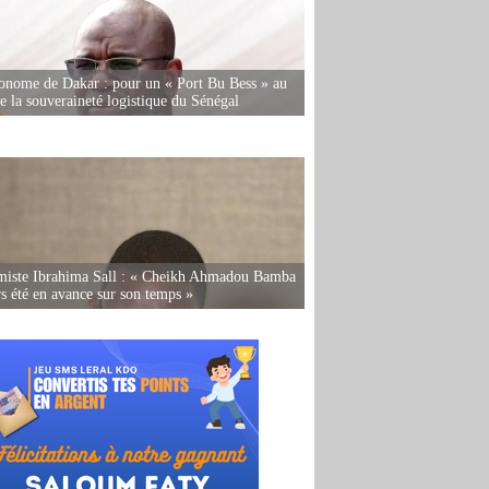
onome de Dakar : pour un « Port Bu Bess » au
de la souveraineté logistique du Sénégal
miste Ibrahima Sall : « Cheikh Ahmadou Bamba
rs été en avance sur son temps »