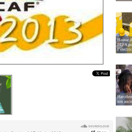
Hausse d
FCFA pou
l’électric
Harcèleme
son anc