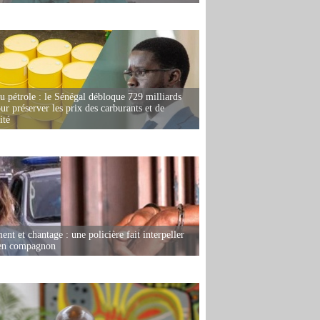
u pétrole : le Sénégal débloque 729 milliards
r préserver les prix des carburants et de
ité
nt et chantage : une policière fait interpeller
ien compagnon