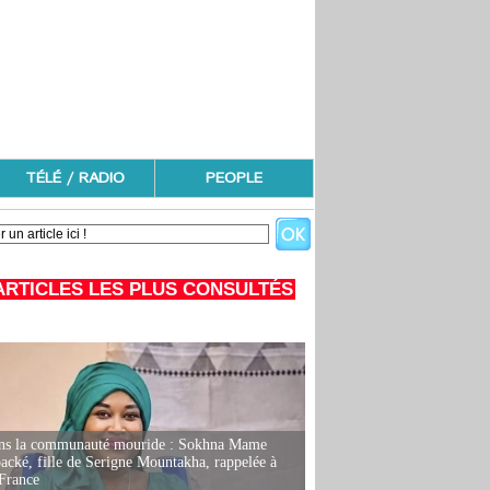
TÉLÉ / RADIO
PEOPLE
ARTICLES LES PLUS CONSULTÉS
ans la communauté mouride : Sokhna Mame
ké, fille de Serigne Mountakha, rappelée à
France