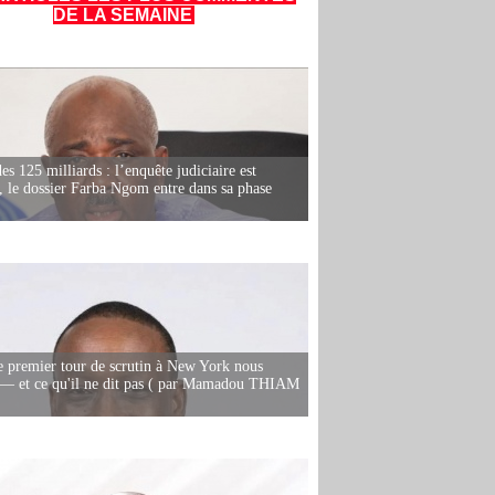
DE LA SEMAINE
es 125 milliards : l’enquête judiciaire est
, le dossier Farba Ngom entre dans sa phase
e premier tour de scrutin à New York nous
— et ce qu'il ne dit pas ( par Mamadou THIAM