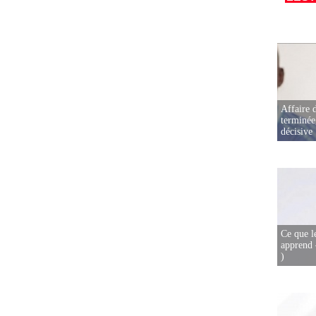
Affaire d
terminée
décisive
Ce que l
apprend 
)