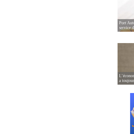
Port Aut
service 
L’écono
a toujou