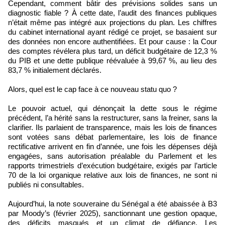
Cependant, comment bâtir des prévisions solides sans un
diagnostic fiable ? À cette date, l’audit des finances publiques
n’était même pas intégré aux projections du plan. Les chiffres
du cabinet international ayant rédigé ce projet, se basaient sur
des données non encore authentifiées. Et pour cause : la Cour
des comptes révélera plus tard, un déficit budgétaire de 12,3 %
du PIB et une dette publique réévaluée à 99,67 %, au lieu des
83,7 % initialement déclarés.
Alors, quel est le cap face à ce nouveau statu quo ?
Le pouvoir actuel, qui dénonçait la dette sous le régime
précédent, l’a hérité sans la restructurer, sans la freiner, sans la
clarifier. Ils parlaient de transparence, mais les lois de finances
sont votées sans débat parlementaire, les lois de finance
rectificative arrivent en fin d’année, une fois les dépenses déjà
engagées, sans autorisation préalable du Parlement et les
rapports trimestriels d’exécution budgétaire, exigés par l’article
70 de la loi organique relative aux lois de finances, ne sont ni
publiés ni consultables.
Aujourd’hui, la note souveraine du Sénégal a été abaissée à B3
par Moody’s (février 2025), sanctionnant une gestion opaque,
des déficits masqués et un climat de défiance. Les