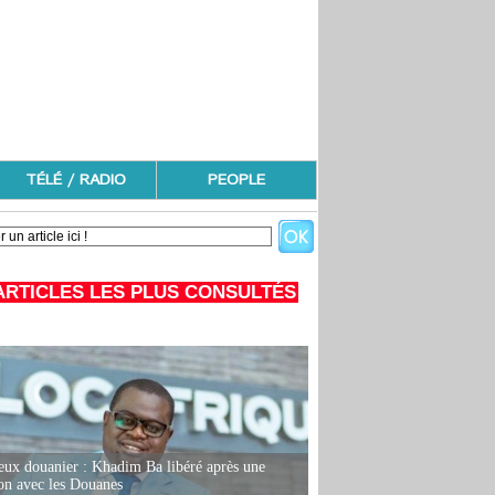
TÉLÉ / RADIO
PEOPLE
ARTICLES LES PLUS CONSULTÉS
eux douanier : Khadim Ba libéré après une
ion avec les Douanes