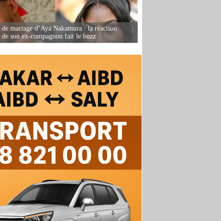
de mariage d’Aya Nakamura : la réaction
e de son ex-compagnon fait le buzz