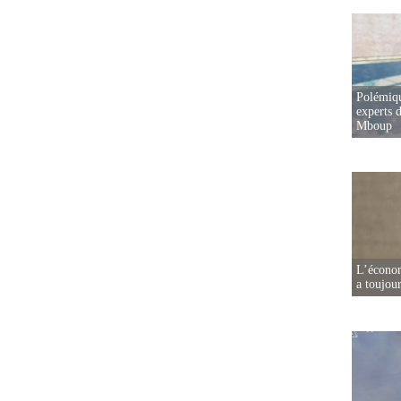
Polémiqu
experts d
Mboup
L’écono
a toujou