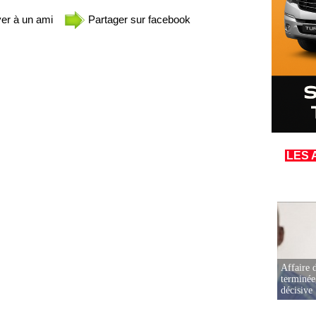
er à un ami
Partager sur facebook
LES 
Affaire d
terminée
décisive