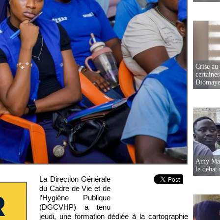
Crise au
certaines
Diomaye
Amy Mara
le débat 
La Direction Générale
du Cadre de Vie et de
l’Hygiène Publique
(DGCVHP) a tenu
jeudi, une formation dédiée à la cartographie