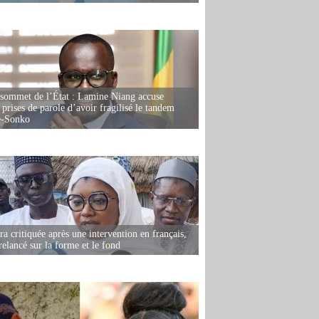
 sommet de l’État : Lamine Niang accuse
 prises de parole d’avoir fragilisé le tandem
-Sonko
 critiquée après une intervention en français,
relancé sur la forme et le fond