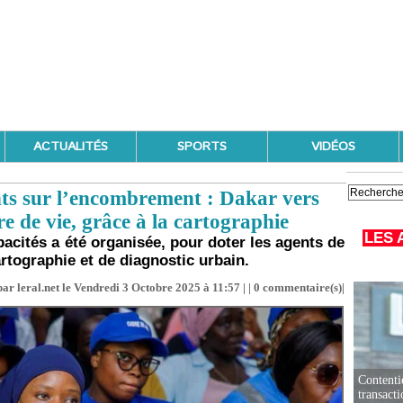
ACTUALITÉS
SPORTS
VIDÉOS
ts sur l’encombrement : Dakar vers
e de vie, grâce à la cartographie
LES 
acités a été organisée, pour doter les agents de
tographie et de diagnostic urbain.
ar leral.net le Vendredi 3 Octobre 2025 à 11:57 | |
0
commentaire(s)|
Contenti
transact