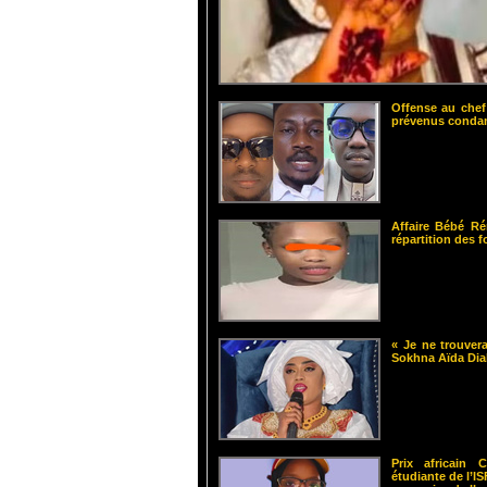
Offense au chef
prévenus cond
Affaire Bébé Ré
répartition des 
« Je ne trouvera
Sokhna Aïda Dia
Prix africain
étudiante de l’