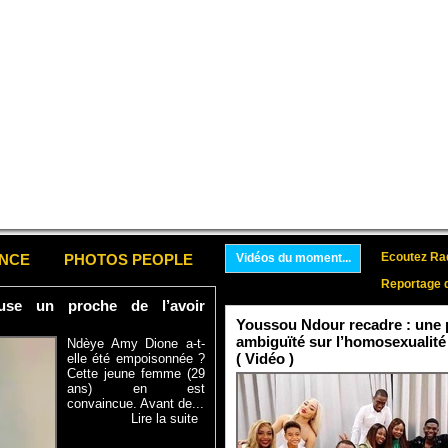
Ecoutez Rad
ENCE
PHOTOS PEOPLE
Vidéos du moment...
Reportage 
se un proche de l’avoir
Youssou Ndour recadre : une p
ambiguïté sur l’homosexualité
Ndèye Amy Dione a-t-
( Vidéo )
elle été empoisonnée ?
Cette jeune femme (29
ans) en est
convaincue. Avant de...
Lire la suite