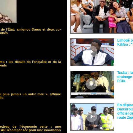
 de l'État: amignou Darou et deux co-
amnés
Limogé p
Kilifeu : 
ma : les détails de l'enquête et de la
fonds
Touba : l
drainage 
FCfa ‎
i plus jamais un autre mari », affirme
llo
En dépla
Bassirou
officiel 
route Zi
 Cedeao de l’économie verte : une
ISFAR récompensée pour une innovation