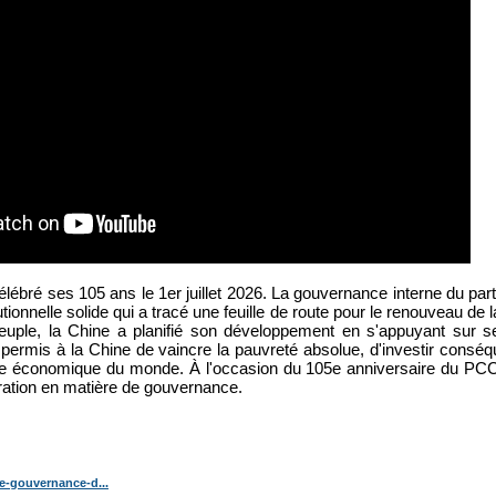
bré ses 105 ans le 1er juillet 2026. La gouvernance interne du parti a
tionnelle solide qui a tracé une feuille de route pour le renouveau de 
 peuple, la Chine a planifié son développement en s'appuyant sur s
permis à la Chine de vaincre la pauvreté absolue, d'investir cons
e économique du monde. À l'occasion du 105e anniversaire du PCC,
iration en matière de gouvernance.
e-gouvernance-d...