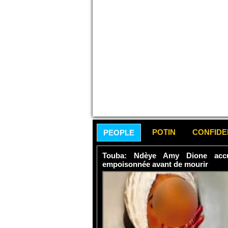
POTIN
CONFID
PEOPLE
Touba: Ndèye Amy Dione accu
empoisonnée avant de mourir