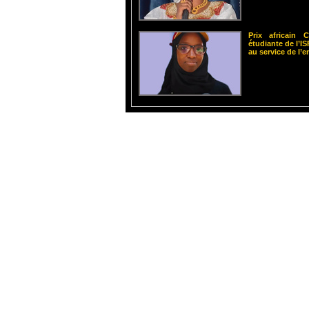
Prix africain
étudiante de l’
au service de l’