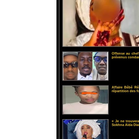
Offense au chef
prévenus cond
Affaire Bébé Ré
répartition des 
« Je ne trouvera
Sokhna Aïda Dia