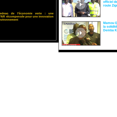
officiel 
route Zi
 Cedeao de l’économie verte : une
ISFAR récompensée pour une innovation
environnement
Mamou Gu
la solidi
Demba 