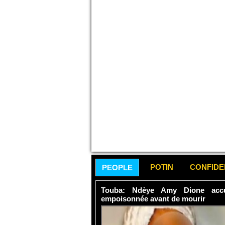
POTIN
CONFID
PEOPLE
Touba: Ndèye Amy Dione accu
empoisonnée avant de mourir