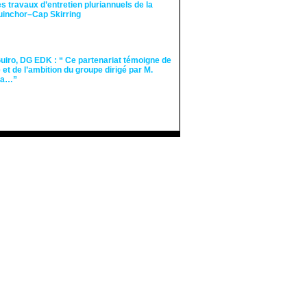
des travaux d’entretien pluriannuels de la
guinchor–Cap Skirring
iro, DG EDK : “ Ce partenariat témoigne de
té et de l’ambition du groupe dirigé par M.
Ka…”