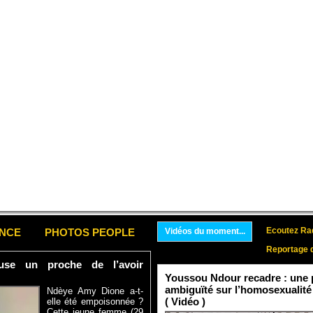
Ecoutez Rad
ENCE
PHOTOS PEOPLE
Vidéos du moment...
Reportage 
se un proche de l’avoir
Youssou Ndour recadre : une p
ambiguïté sur l’homosexualité
Ndèye Amy Dione a-t-
( Vidéo )
elle été empoisonnée ?
Cette jeune femme (29