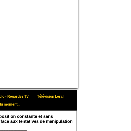
io - Regardez TV
Télévision Leral
du moment...
osition constante et sans
 face aux tentatives de manipulation