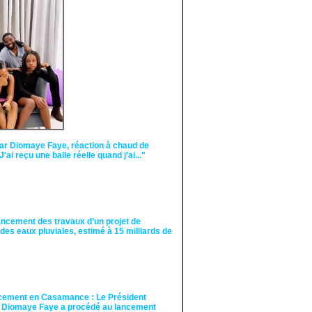
Face aux interprétations
malveillantes et aux
tentatives de
récupération visant à
semer le doute...
ar Diomaye Faye, réaction à chaud de
"J'ai reçu une balle réelle quand j'ai..."
ancement des travaux d’un projet de
des eaux pluviales, estimé à 15 milliards de
cement en Casamance : Le Président
 Diomaye Faye a procédé au lancement