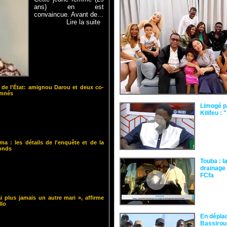
ans) en est
convaincue. Avant de...
Lire la suite
 de l'État: amignou Darou et deux co-
amnés
Limogé p
Kilifeu : 
ma : les détails de l'enquête et de la
fonds
Touba : l
drainage 
FCfa ‎
i plus jamais un autre mari », affirme
llo
En dépla
Bassirou