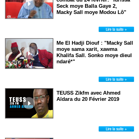
Seck moye Balla Gaye 2,
Macky Sall moye Modou Lô"
Me El Hadji Diouf : "Macky Sall
moye sama xarit, xawma
Khalifa Sall. Sonko moye dieul
ndaré*"
TEUSS Zikfm avec Ahmed
Aïdara du 20 Février 2019