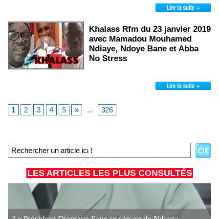
Khalass Rfm du 23 janvier 2019
avec Mamadou Mouhamed
Ndiaye, Ndoye Bane et Abba
No Stress
1
2
3
4
5
»
...
326
LES ARTICLES LES PLUS CONSULTÉS
Le Président Diomaye Faye se sépare de Ndiaga