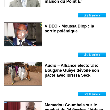
maison du Point E"
VIDEO - Moussa Diop : la
sortie polémique
Audio – Alliance électorale:
Bougane Guèye dévoile son
pacte avec Idrissa Seck
Mamadou Goumbala sur le
combat du 24 février: "Idrissa