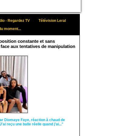
io - Regardez TV
Télévision Leral
du moment...
osition constante et sans
 face aux tentatives de manipulation
Face aux interprétations
malveillantes et aux
tentatives de
récupération visant à
semer le doute...
ar Diomaye Faye, réaction à chaud de
"J'ai reçu une balle réelle quand j'ai..."