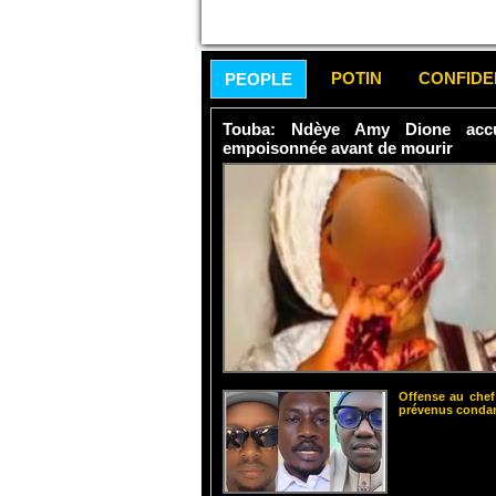
POTIN
CONFID
PEOPLE
Touba: Ndèye Amy Dione accu
empoisonnée avant de mourir
Offense au chef
prévenus cond