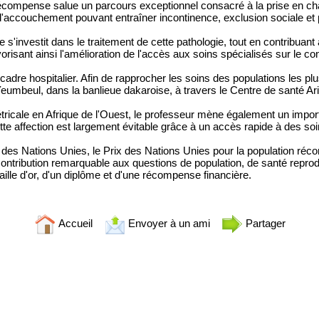
récompense salue un parcours exceptionnel consacré à la prise en ch
 l'accouchement pouvant entraîner incontinence, exclusion sociale e
s'investit dans le traitement de cette pathologie, tout en contribuant
risant ainsi l'amélioration de l'accès aux soins spécialisés sur le con
re hospitalier. Afin de rapprocher les soins des populations les plus
eumbeul, dans la banlieue dakaroise, à travers le Centre de santé Ar
stétricale en Afrique de l'Ouest, le professeur mène également un import
tte affection est largement évitable grâce à un accès rapide à des soi
des Nations Unies, le Prix des Nations Unies pour la population ré
contribution remarquable aux questions de population, de santé repro
lle d'or, d'un diplôme et d'une récompense financière.
Accueil
Envoyer à un ami
Partager