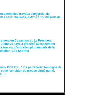
ancement des travaux d’un projet de
des eaux pluviales, estimé à 15 milliards de
cement en Casamance : Le Président
 Diomaye Faye a procédé au lancement
des travaux d’entretien pluriannuels de la
guinchor–Cap Skirring
iro, DG EDK : “ Ce partenariat témoigne de
té et de l’ambition du groupe dirigé par M.
Ka…”