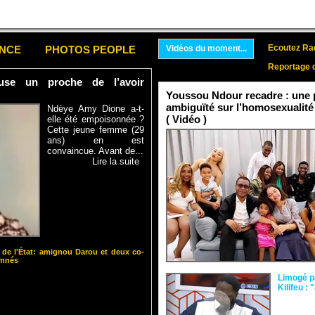
Ecoutez Rad
ENCE
PHOTOS PEOPLE
Vidéos du moment...
Reportage 
se un proche de l’avoir
Youssou Ndour recadre : une p
ambiguïté sur l’homosexualité
Ndèye Amy Dione a-t-
( Vidéo )
elle été empoisonnée ?
Cette jeune femme (29
ans) en est
convaincue. Avant de...
Lire la suite
 de l'État: amignou Darou et deux co-
amnés
Limogé p
Kilifeu : 