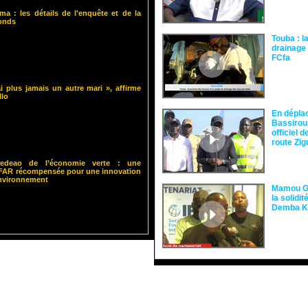
ma : les détails de l'enquête et de la
fonds
Touba : l
drainage 
FCfa ‎
i plus jamais un autre mari », affirme
llo
En dépla
Bassirou
officiel 
route Zi
 Cedeao de l’économie verte : une
ISFAR récompensée pour une innovation
environnement
Mamou Gu
la solidi
Demba 