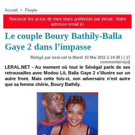
Accueil
>
People
Recevoir les actus de mes stars préférées par email : Votre
adresse email ici
Le couple Boury Bathily-Balla
Gaye 2 dans l’impasse
Rédigé par leral.net le Mardi 10 Mai 2011 à 14:38 | |
17
commentaire(s)|
LERAL.NET - Au moment où tout le Sénégal parle de ses
retrouvailles avec Modou Lô, Balla Gaye 2 s’illustre sur un
autre front. Mais cette fois-ci, son adversaire n’est autre
que sa femme chérie, Boury Bathily.