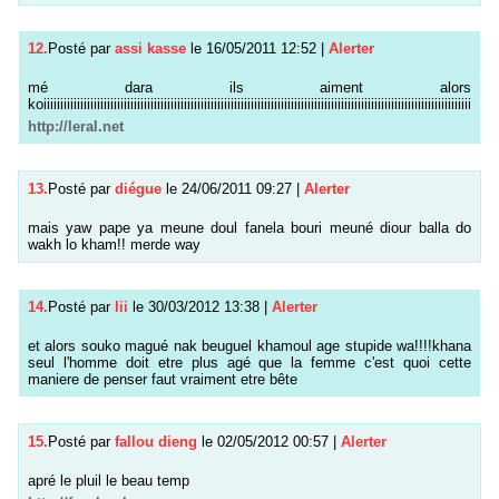
12.
Posté par
assi kasse
le 16/05/2011 12:52
|
Alerter
mé dara ils aiment alors
koiiiiiiiiiiiiiiiiiiiiiiiiiiiiiiiiiiiiiiiiiiiiiiiiiiiiiiiiiiiiiiiiiiiiiiiiiiiiiiiiiiiiiiiiiiiiiiiiiiiiiiiiiiiiiiiiiiiiiiiiiiiiiiii
http://leral.net
13.
Posté par
diégue
le 24/06/2011 09:27
|
Alerter
mais yaw pape ya meune doul fanela bouri meuné diour balla do
wakh lo kham!! merde way
14.
Posté par
lii
le 30/03/2012 13:38
|
Alerter
et alors souko magué nak beuguel khamoul age stupide wa!!!!khana
seul l'homme doit etre plus agé que la femme c'est quoi cette
maniere de penser faut vraiment etre bête
15.
Posté par
fallou dieng
le 02/05/2012 00:57
|
Alerter
apré le pluil le beau temp