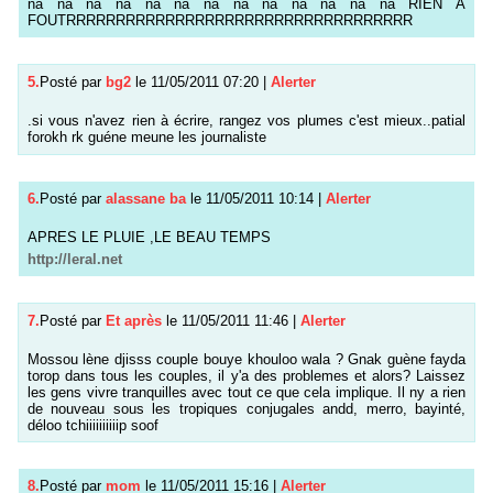
na na na na na na na na na na na na na RIEN A
FOUTRRRRRRRRRRRRRRRRRRRRRRRRRRRRRRRRRRR
5.
Posté par
bg2
le 11/05/2011 07:20
|
Alerter
.si vous n'avez rien à écrire, rangez vos plumes c'est mieux..patial
forokh rk guéne meune les journaliste
6.
Posté par
alassane ba
le 11/05/2011 10:14
|
Alerter
APRES LE PLUIE ,LE BEAU TEMPS
http://leral.net
7.
Posté par
Et après
le 11/05/2011 11:46
|
Alerter
Mossou lène djisss couple bouye khouloo wala ? Gnak guène fayda
torop dans tous les couples, il y'a des problemes et alors? Laissez
les gens vivre tranquilles avec tout ce que cela implique. Il ny a rien
de nouveau sous les tropiques conjugales andd, merro, bayinté,
déloo tchiiiiiiiiiip soof
8.
Posté par
mom
le 11/05/2011 15:16
|
Alerter