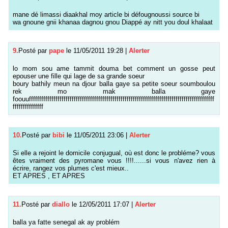
mane dé limassi diaakhal moy article bi défougnoussi source bi
wa gnoune gnii khanaa dagnou gnou Diappé ay nitt you doul khalaat
9.
Posté par
pape
le 11/05/2011 19:28
|
Alerter
lo mom sou ame tammit douma bet comment un gosse peut
epouser une fille qui lage de sa grande soeur
boury bathily meun na djour balla gaye sa petite soeur soumboulou
rek mo mak balla gaye
foouufffffffffffffffffffffffffffffffffffffffffffffffffffffffffffffffffffffffffffffffffffffffffff
fffffffffffffff
10.
Posté par
bibi
le 11/05/2011 23:06
|
Alerter
Si elle a rejoint le domicile conjugual, où est donc le probléme? vous
êtes vraiment des pyromane vous !!!!......si vous n'avez rien à
écrire, rangez vos plumes c'est mieux..
ET APRES , ET APRES
11.
Posté par
diallo
le 12/05/2011 17:07
|
Alerter
balla ya fatte senegal ak ay problém