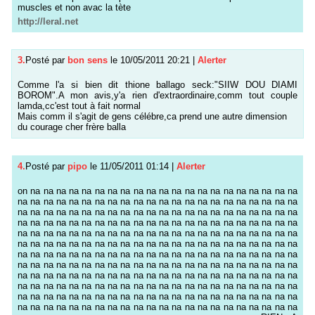
muscles et non avac la tète
http://leral.net
3.
Posté par
bon sens
le 10/05/2011 20:21
|
Alerter
Comme l'a si bien dit thione ballago seck:"SIIW DOU DIAMI
BOROM".A mon avis,y'a rien d'extraordinaire,comm tout couple
lamda,cc'est tout à fait normal
Mais comm il s'agit de gens célébre,ca prend une autre dimension
du courage cher frère balla
4.
Posté par
pipo
le 11/05/2011 01:14
|
Alerter
on na na na na na na na na na na na na na na na na na na na na na
na na na na na na na na na na na na na na na na na na na na na na
na na na na na na na na na na na na na na na na na na na na na na
na na na na na na na na na na na na na na na na na na na na na na
na na na na na na na na na na na na na na na na na na na na na na
na na na na na na na na na na na na na na na na na na na na na na
na na na na na na na na na na na na na na na na na na na na na na
na na na na na na na na na na na na na na na na na na na na na na
na na na na na na na na na na na na na na na na na na na na na na
na na na na na na na na na na na na na na na na na na na na na na
na na na na na na na na na na na na na na na na na na na na na na
na na na na na na na na na na na na na na na na na na na na na na