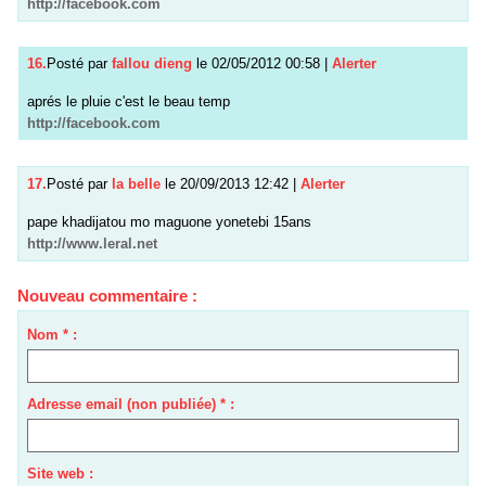
http://facebook.com
16.
Posté par
fallou dieng
le 02/05/2012 00:58
|
Alerter
aprés le pluie c'est le beau temp
http://facebook.com
17.
Posté par
la belle
le 20/09/2013 12:42
|
Alerter
pape khadijatou mo maguone yonetebi 15ans
http://www.leral.net
Nouveau commentaire :
Nom * :
Adresse email (non publiée) * :
Site web :