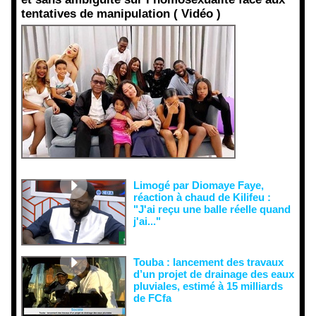
tentatives de manipulation ( Vidéo )
Face aux
interprétati
ons
malveillant
es et aux
tentatives
de
récupératio
n visant à
semer le
doute...
Limogé par Diomaye Faye,
réaction à chaud de Kilifeu :
"J'ai reçu une balle réelle quand
j'ai..."
Touba : lancement des travaux
d’un projet de drainage des eaux
pluviales, estimé à 15 milliards
de FCfa ‎