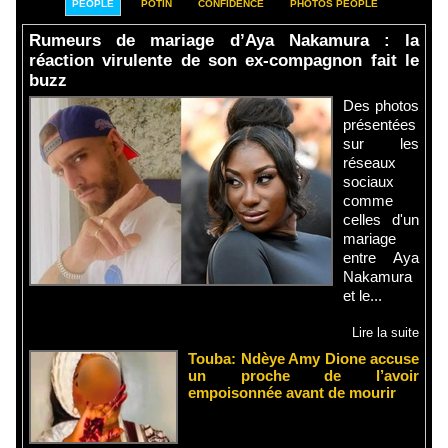
PEOPLE
POTIN
CONFIDENCE
PHOTOS PEOPLE
Rumeurs de mariage d’Aya Nakamura : la
réaction virulente de son ex-compagnon fait le
buzz
Des photos
présentées
sur les
réseaux
sociaux
comme
celles d'un
mariage
entre Aya
Nakamura
et le...
Lire la suite
Touba: Ndèye Amy Dione accuse
un proche de l’avoir
empoisonnée avant de mourir