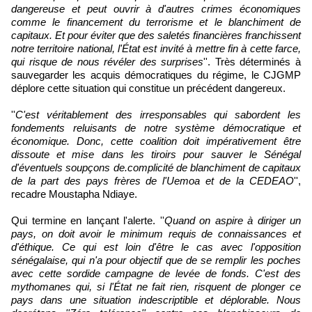
dangereuse et peut ouvrir à d'autres crimes économiques
comme le financement du terrorisme et le blanchiment de
capitaux. Et pour éviter que des saletés financières franchissent
notre territoire national, l'État est invité à mettre fin à cette farce,
qui risque de nous révéler des surprises
''. Très déterminés à
sauvegarder les acquis démocratiques du régime, le CJGMP
déplore cette situation qui constitue un précédent dangereux.
''
C'est véritablement des irresponsables qui sabordent les
fondements reluisants de notre système démocratique et
économique. Donc, cette coalition doit impérativement être
dissoute et mise dans les tiroirs pour sauver le Sénégal
d'éventuels soupçons de.complicité de blanchiment de capitaux
de la part des pays frères de l'Uemoa et de la CEDEAO
'',
recadre Moustapha Ndiaye.
Qui termine en lançant l'alerte. ''
Quand on aspire à diriger un
pays, on doit avoir le minimum requis de connaissances et
d'éthique. Ce qui est loin d'être le cas avec l'opposition
sénégalaise, qui n'a pour objectif que de se remplir les poches
avec cette sordide campagne de levée de fonds. C'est des
mythomanes qui, si l'État ne fait rien, risquent de plonger ce
pays dans une situation indescriptible et déplorable. Nous