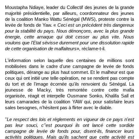
Moustapha Ndiaye, leader du Collectif des jeunes de la grande
majorité présidentielle, par ailleurs, coordonnateur des jeunes
de la coalition Manko Wattu Sénégal (MWS), proteste contre la
levée de fonds de Yaw. «
Ceci est un précédent très dangereux
pour la stabilité du pays. Nous dénonçons, avec la plus grande
énergie, cette arnaque qui doit cesser au plus vite. Nous
voulons que l'Etat sévisse durement pour une dissolution rapide
de cette organisation de malfaiteurs
», réclame-t-il.
L'information selon laquelle des centaines de millions sont
mobilisées dans le cadre d'une campagne de levée de fonds
politiques, dérange au plus haut sommet. Et le malheur est que
ceux qui ont initié une telle opération, ne se rendent pas compte
du tort et de l'image écornée qu'ils renvoient du Sénégal. La
jeunesse de Macky, très remontée contre cette mafia
organisée, réagit et interpelle Ousmane Sonko, Khalifa Sall et
leurs camarades de la coalition YAW qui, pour satisfaire leurs
sales besognes, n'hésitent pas à flirter avec le diable.
''
Le respect des lois et règlements en vigueur de ce pays n'est
pas leur souci, c''est pourquoi ils ont lancé cette sordide
campagne de levée de fonds pour, disent-ils, financer leurs
activités politiques. Mais qu'ils sachent que cette activité est