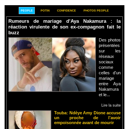
PEOPLE
POTIN
CONFIDENCE
PHOTOS PEOPLE
Rumeurs de mariage d’Aya Nakamura : la
réaction virulente de son ex-compagnon fait le
buzz
Des photos
présentées
sur les
réseaux
sociaux
comme
celles d'un
mariage
entre Aya
Nakamura
et le...
Lire la suite
Touba: Ndèye Amy Dione accuse
un proche de l’avoir
empoisonnée avant de mourir