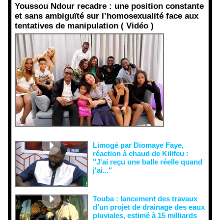
Youssou Ndour recadre : une position constante
et sans ambiguïté sur l’homosexualité face aux
tentatives de manipulation ( Vidéo )
Face aux
interprétati
ons
malveillant
es et aux
tentatives
de
récupératio
n visant à
semer le
doute...
Limogé par Diomaye Faye,
réaction à chaud de Kilifeu :
"J'ai reçu une balle réelle quand
j'ai..."
Touba : lancement des travaux
d’un projet de drainage des eaux
pluviales, estimé à 15 milliards