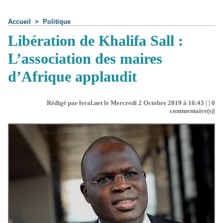
Accueil
>
Politique
Libération de Khalifa Sall :
L’association des maires
d’Afrique applaudit
Rédigé par leral.net le Mercredi 2 Octobre 2019 à 16:43 | |
0
commentaire(s)|