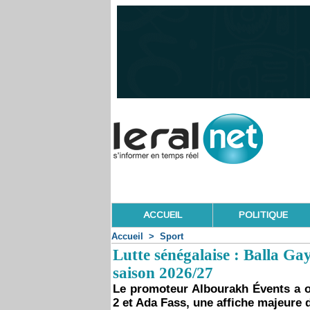
ACCUEIL
POLITIQUE
Accueil
>
Sport
Lutte sénégalaise : Balla Gay
saison 2026/27
Le promoteur Albourakh Évents a of
2 et Ada Fass, une affiche majeure d