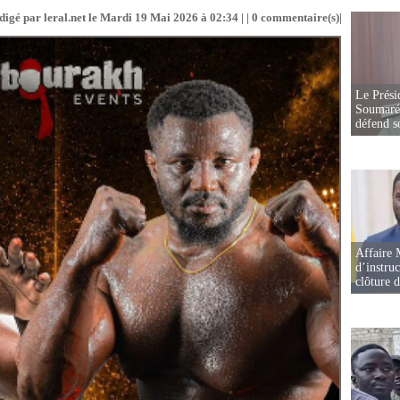
digé par leral.net le Mardi 19 Mai 2026 à 02:34 | |
0
commentaire(s)|
Le Prési
Soumaré 
défend s
Affaire 
d’instruc
clôture 