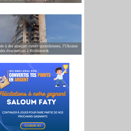
ée à des attaques russes quotidiennes, l'Ukraine
des évacuations à Kramatorsk