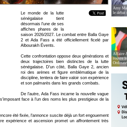
Amy Mara
le débat 
Le monde de la lutte
sénégalaise tient
désormais l’une de ses
affiches phares de la
saison 2026/2027. Le combat entre Balla Gaye
2 et Ada Fass a été officiellement ficelé par
Albourakh Évents.
Affaire 
Cette confrontation oppose deux générations et
rouvre l
deux trajectoires bien distinctes de la lutte
Ordinate
sénégalaise. D’un côté, Balla Gaye 2, ancien
roi des arènes et figure emblématique de la
discipline, tentera de faire valoir son expérience
et son palmarès dans les grands combats.
De l’autre, Ada Fass incarne la nouvelle vague
 s’imposant face à l’un des noms les plus prestigieux de la
ncore été fixée, l’annonce suscite déjà un fort engouement
ntre expérience et ascension promet un affrontement très