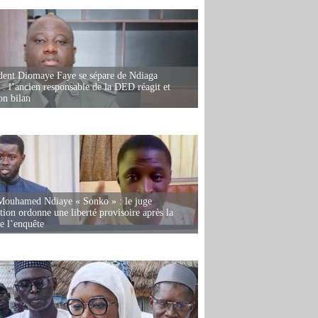
dent Diomaye Faye se sépare de Ndiaga
: l’ancien responsable de la DED réagit et
on bilan
Mouhamed Ndiaye « Sonko » : le juge
tion ordonne une liberté provisoire après la
de l’enquête