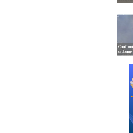
Confront
ordonne 