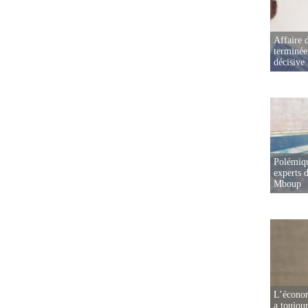
Affaire d
terminée
décisive
Polémiqu
experts d
Mboup
L’écono
a toujou