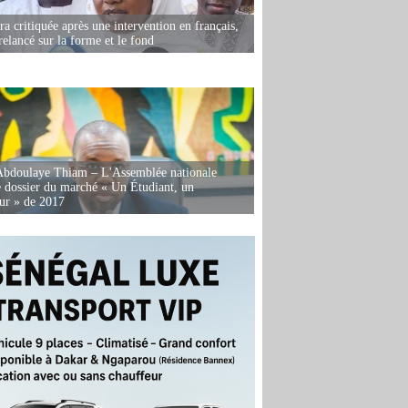
 critiquée après une intervention en français,
relancé sur la forme et le fond
Abdoulaye Thiam – L'Assemblée nationale
e dossier du marché « Un Étudiant, un
ur » de 2017