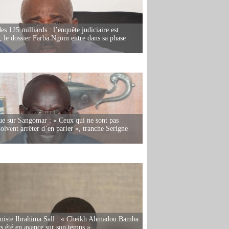
es 125 milliards : l’enquête judiciaire est
, le dossier Farba Ngom entre dans sa phase
e sur Sangomar : « Ceux qui ne sont pas
oivent arrêter d’en parler », tranche Serigne
miste Ibrahima Sall : « Cheikh Ahmadou Bamba
rs été en avance sur son temps »