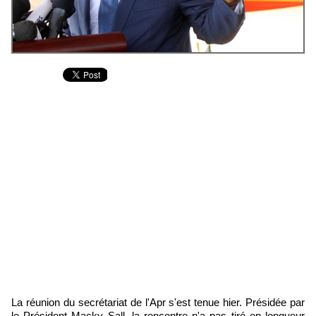
La réunion du secrétariat de l'Apr s'est tenue hier. Présidée par
le Président Macky Sall, la rencontre n'a pas tiré en longueur