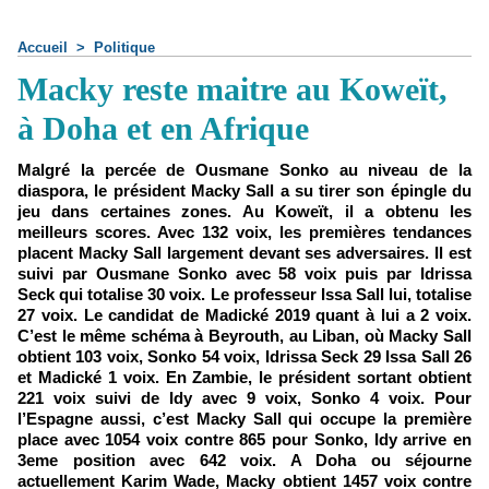
Accueil
>
Politique
Macky reste maitre au Koweït,
à Doha et en Afrique
Malgré la percée de Ousmane Sonko au niveau de la
diaspora, le président Macky Sall a su tirer son épingle du
jeu dans certaines zones. Au Koweït, il a obtenu les
meilleurs scores. Avec 132 voix, les premières tendances
placent Macky Sall largement devant ses adversaires. Il est
suivi par Ousmane Sonko avec 58 voix puis par Idrissa
Seck qui totalise 30 voix. Le professeur Issa Sall lui, totalise
27 voix. Le candidat de Madické 2019 quant à lui a 2 voix.
C’est le même schéma à Beyrouth, au Liban, où Macky Sall
obtient 103 voix, Sonko 54 voix, Idrissa Seck 29 Issa Sall 26
et Madické 1 voix. En Zambie, le président sortant obtient
221 voix suivi de Idy avec 9 voix, Sonko 4 voix. Pour
l’Espagne aussi, c’est Macky Sall qui occupe la première
place avec 1054 voix contre 865 pour Sonko, Idy arrive en
3eme position avec 642 voix. A Doha ou séjourne
actuellement Karim Wade, Macky obtient 1457 voix contre