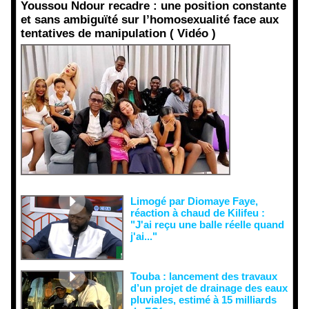
Youssou Ndour recadre : une position constante
et sans ambiguïté sur l’homosexualité face aux
tentatives de manipulation ( Vidéo )
Face aux
interprétati
ons
malveillant
es et aux
tentatives
de
récupératio
n visant à
semer le
doute...
Limogé par Diomaye Faye,
réaction à chaud de Kilifeu :
"J'ai reçu une balle réelle quand
j'ai..."
Touba : lancement des travaux
d’un projet de drainage des eaux
pluviales, estimé à 15 milliards