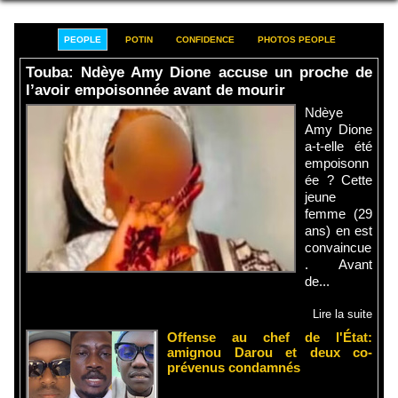
PEOPLE
POTIN
CONFIDENCE
PHOTOS PEOPLE
Touba: Ndèye Amy Dione accuse un proche de
l’avoir empoisonnée avant de mourir
Ndèye
Amy Dione
a-t-elle été
empoisonn
ée ? Cette
jeune
femme (29
ans) en est
convaincue
. Avant
de...
Lire la suite
Offense au chef de l'État:
amignou Darou et deux co-
prévenus condamnés