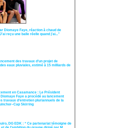
ar Diomaye Faye, réaction à chaud de
"J'ai reçu une balle réelle quand j'ai..."
ancement des travaux d’un projet de
des eaux pluviales, estimé à 15 milliards de
cement en Casamance : Le Président
 Diomaye Faye a procédé au lancement
des travaux d’entretien pluriannuels de la
guinchor–Cap Skirring
iro, DG EDK : “ Ce partenariat témoigne de
té et de l’ambition du groupe dirigé par M.