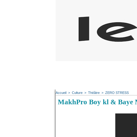
Accueil
>
Culture
>
Théâtre
>
ZERO STRESS
MakhPro Boy kl & Baye M