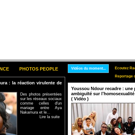
Ecoutez Rad
ENCE
PHOTOS PEOPLE
Vidéos du moment...
Reportage 
a : la réaction virulente de
Youssou Ndour recadre : une p
ambiguïté sur l’homosexualité
Des photos présentées
( Vidéo )
sur les réseaux sociaux
comme celles d'un
mariage entre Aya
Nakamura et le...
Lire la suite