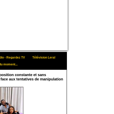
io - Regardez TV
Télévision Leral
du moment...
osition constante et sans
 face aux tentatives de manipulation
Face aux interprétations
malveillantes et aux
tentatives de
récupération visant à
semer le doute...