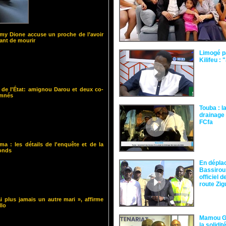
y Dione accuse un proche de l’avoir
nt de mourir
Limogé p
Kilifeu : 
 de l'État: amignou Darou et deux co-
amnés
Touba : l
drainage 
FCfa ‎
ma : les détails de l'enquête et de la
fonds
En dépla
Bassirou
officiel 
route Zi
i plus jamais un autre mari », affirme
llo
Mamou Gu
la solidi