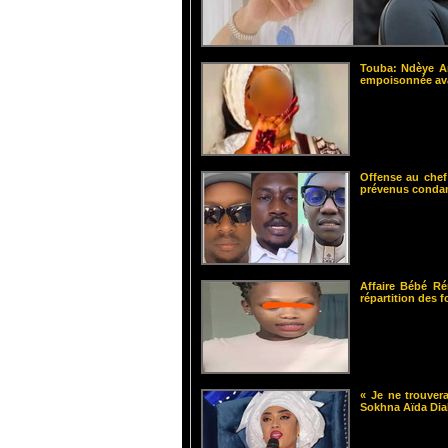
Touba: Ndèye Am
empoisonnée ava
Offense au chef
prévenus cond
Affaire Bébé Ré
répartition des 
« Je ne trouvera
Sokhna Aïda Dia