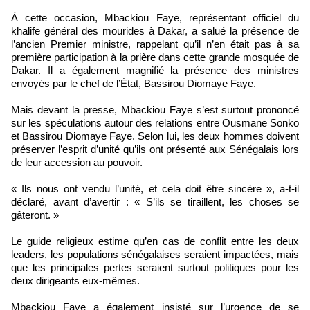
À cette occasion, Mbackiou Faye, représentant officiel du
khalife général des mourides à Dakar, a salué la présence de
l’ancien Premier ministre, rappelant qu’il n’en était pas à sa
première participation à la prière dans cette grande mosquée de
Dakar. Il a également magnifié la présence des ministres
envoyés par le chef de l’État, Bassirou Diomaye Faye.
Mais devant la presse, Mbackiou Faye s’est surtout prononcé
sur les spéculations autour des relations entre Ousmane Sonko
et Bassirou Diomaye Faye. Selon lui, les deux hommes doivent
préserver l’esprit d’unité qu’ils ont présenté aux Sénégalais lors
de leur accession au pouvoir.
« Ils nous ont vendu l’unité, et cela doit être sincère », a-t-il
déclaré, avant d’avertir : « S’ils se tiraillent, les choses se
gâteront. »
Le guide religieux estime qu’en cas de conflit entre les deux
leaders, les populations sénégalaises seraient impactées, mais
que les principales pertes seraient surtout politiques pour les
deux dirigeants eux-mêmes.
Mbackiou Faye a également insisté sur l’urgence de se