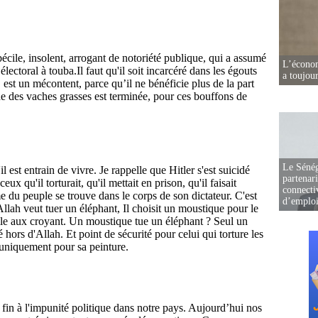
L’écono
a toujou
Le Sénég
partenar
connectiv
d’emplo