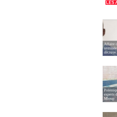
LES 
Affaire d
terminée
décisive
Polémiqu
experts d
Mboup