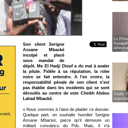
Le Prési
Soumaré 
Son client Serigne
défend s
Assane Mbacké
inculpé et placé
sous mandat de
dépôt, Me El Hadji Diouf a du mal à avaler
la pilule. Fidèle à sa réputation, la robe
noire se fait entendre. A l’en croire, la
responsabilité pénale de son client n’est
pas établie dans les incidents qui se sont
déroulés au centre de vote Cheikh Abdou
Touba: N
Lahad Mbacké.
empoison
« Nous sommes à l’aise de plaider ce dossier.
Quelque part, on souhaite humilier Serigne
Assane Mbacké, parce qu’il demeure un
militant convaincu du Pds. Mais, il n’a