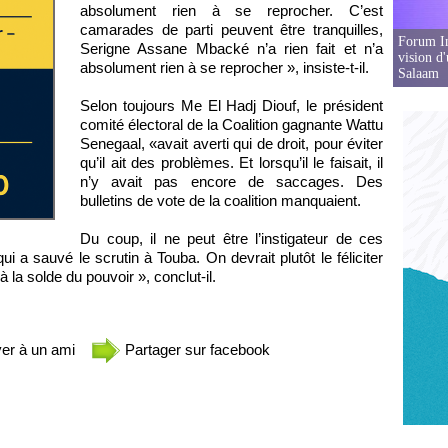
absolument rien à se reprocher. C’est
camarades de parti peuvent être tranquilles,
Forum In
Serigne Assane Mbacké n’a rien fait et n’a
vision d
absolument rien à se reprocher », insiste-t-il.
Salaam
Selon toujours Me El Hadj Diouf, le président
comité électoral de la Coalition gagnante Wattu
Senegaal, «avait averti qui de droit, pour éviter
qu’il ait des problèmes. Et lorsqu’il le faisait, il
n’y avait pas encore de saccages. Des
bulletins de vote de la coalition manquaient.
Du coup, il ne peut être l’instigateur de ces
a sauvé le scrutin à Touba. On devrait plutôt le féliciter
 la solde du pouvoir », conclut-il.
er à un ami
Partager sur facebook