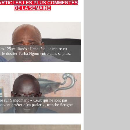
ARTICLES LES PLUS COMMENTÉS
DE LA SEMAINE
es 125 milliards : l’enquête judiciaire est
, le dossier Farba Ngom entre dans sa phase
e sur Sangomar : « Ceux qui ne sont pas
oivent arrêter d’en parler », tranche Serigne