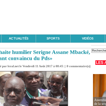
ACTUALITÉS
SPORTS
VIDÉOS
haite humilier Serigne Assane Mbacké,
tant convaincu du Pds»
LES 
é par leral.net le Vendredi 11 Août 2017 à 08:45 | |
0
commentaire(s)|
Assemblé
de la ses