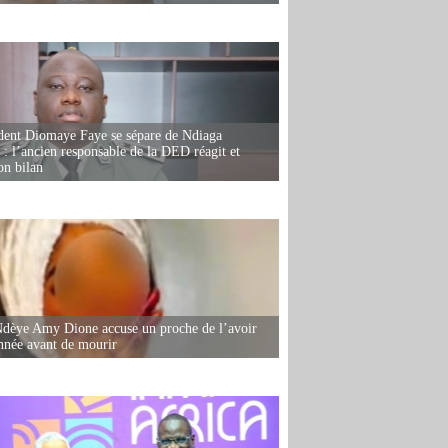
dent Diomaye Faye se sépare de Ndiaga
: l’ancien responsable de la DED réagit et
on bilan
dèye Amy Dione accuse un proche de l’avoir
née avant de mourir