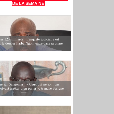
DE LA SEMAINE
es 125 milliards : l’enquête judiciaire est
, le dossier Farba Ngom entre dans sa phase
e sur Sangomar : « Ceux qui ne sont pas
oivent arrêter d’en parler », tranche Serigne