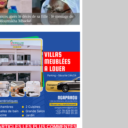
nces après le décès de sa fille : le message de
 Mountakha Mbacké
ARTICLES LES PLUS COMMENTÉS