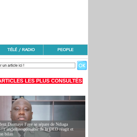
TÉLÉ / RADIO
PEOPLE
ARTICLES LES PLUS CONSULTÉS
dent Diomaye Faye se sépare de Ndiaga
: l’ancien responsable de la DED réagit et
on bilan