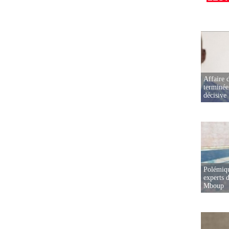
Affaire d
terminée
décisive
Polémiqu
experts d
Mboup