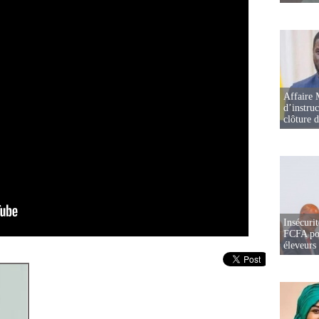
Affaire 
d’instruc
clôture 
Insécurit
FCFA pou
éleveurs