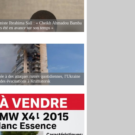
miste Ibrahima Sall : « Cheikh Ahmadou Bamba
rs été en avance sur son temps »
ée à des attaques russes quotidiennes, l'Ukraine
des évacuations à Kramatorsk