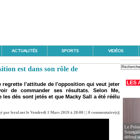
ACTUALITÉS
SPORTS
VIDÉOS
ion est dans son rôle de
LES 
egrette l'attitude de l'opposition qui veut jeter
voir de commander ses résultats. Selon Me,
ue les dés sont jetés et que Macky Sall a été réélu
é par leral.net le Vendredi 1 Mars 2019 à 20:00 | |
0
commentaire(s)|
Le Prési
Soumaré 
défend s