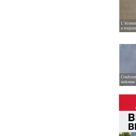
L’écono
a toujou
Confront
ordonne 