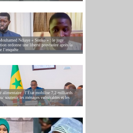
Mouhamed Ndiaye « Sonko » : le juge
tion ordonne une liberté provisoire après la
de l’enquête
é alimentaire : l’État mobilise 7,2 milliards
r soutenir les ménages vulnérables et les