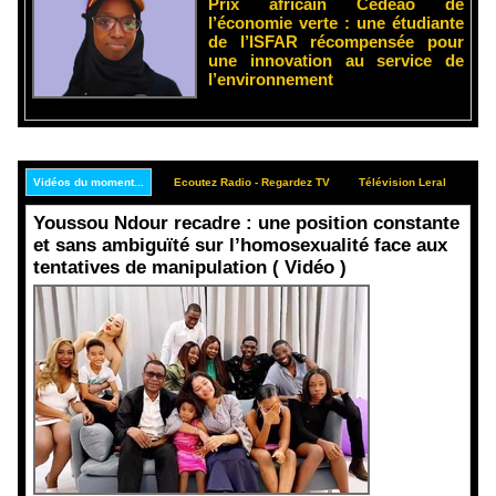
Prix africain Cedeao de
l’économie verte : une étudiante
de l’ISFAR récompensée pour
une innovation au service de
l’environnement
Vidéos du moment...
Ecoutez Radio - Regardez TV
Télévision Leral
Rep
Youssou Ndour recadre : une position constante
et sans ambiguïté sur l’homosexualité face aux
tentatives de manipulation ( Vidéo )
Face aux
interprétati
ons
malveillant
es et aux
tentatives
de
récupératio
n visant à
semer le