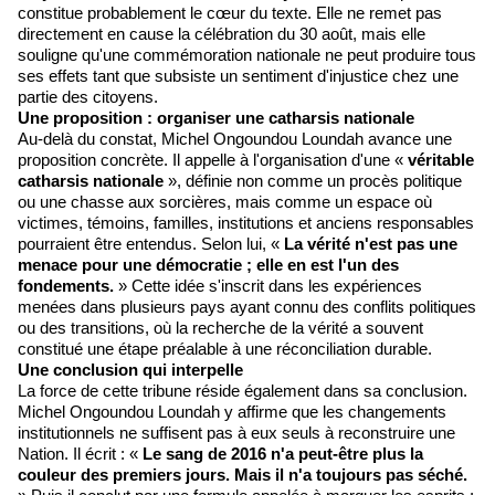
constitue probablement le cœur du texte. Elle ne remet pas
directement en cause la célébration du 30 août, mais elle
souligne qu'une commémoration nationale ne peut produire tous
ses effets tant que subsiste un sentiment d'injustice chez une
partie des citoyens.
Une proposition : organiser une catharsis nationale
Au-delà du constat, Michel Ongoundou Loundah avance une
proposition concrète. Il appelle à l'organisation d'une «
véritable
catharsis nationale
», définie non comme un procès politique
ou une chasse aux sorcières, mais comme un espace où
victimes, témoins, familles, institutions et anciens responsables
pourraient être entendus. Selon lui, «
La vérité n'est pas une
menace pour une démocratie ; elle en est l'un des
fondements.
» Cette idée s'inscrit dans les expériences
menées dans plusieurs pays ayant connu des conflits politiques
ou des transitions, où la recherche de la vérité a souvent
constitué une étape préalable à une réconciliation durable.
Une conclusion qui interpelle
La force de cette tribune réside également dans sa conclusion.
Michel Ongoundou Loundah y affirme que les changements
institutionnels ne suffisent pas à eux seuls à reconstruire une
Nation. Il écrit : «
Le sang de 2016 n'a peut-être plus la
couleur des premiers jours. Mais il n'a toujours pas séché.