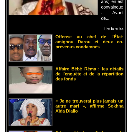
ans) en est
convaincue
. Avant
de...
Lire la suite
Offense au chef de l'État:
amignou Darou et deux co-
prévenus condamnés
Affaire Bébé Réma : les détails
de l'enquête et de la répartition
des fonds
« Je ne trouverai plus jamais un
autre mari », affirme Sokhna
Aïda Diallo