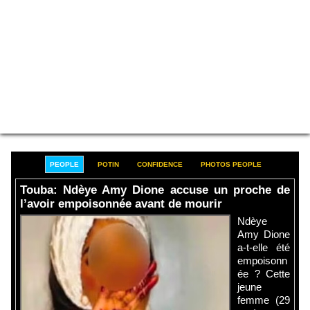
PEOPLE
POTIN
CONFIDENCE
PHOTOS PEOPLE
Touba: Ndèye Amy Dione accuse un proche de
l’avoir empoisonnée avant de mourir
Ndèye
Amy Dione
a-t-elle été
empoisonn
ée ? Cette
jeune
femme (29