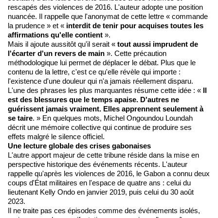
rescapés des violences de 2016. L'auteur adopte une position
nuancée. Il rappelle que l'anonymat de cette lettre « commande
la prudence » et «
interdit de tenir pour acquises toutes les
affirmations qu'elle contient
».
Mais il ajoute aussitôt qu'il serait «
tout aussi imprudent de
l'écarter d'un revers de main
». Cette précaution
méthodologique lui permet de déplacer le débat. Plus que le
contenu de la lettre, c'est ce qu'elle révèle qui importe :
l'existence d'une douleur qui n'a jamais réellement disparu.
L'une des phrases les plus marquantes résume cette idée : «
Il
est des blessures que le temps apaise. D'autres ne
guérissent jamais vraiment. Elles apprennent seulement à
se taire
. » En quelques mots, Michel Ongoundou Loundah
décrit une mémoire collective qui continue de produire ses
effets malgré le silence officiel.
Une lecture globale des crises gabonaises
L'autre apport majeur de cette tribune réside dans la mise en
perspective historique des événements récents. L'auteur
rappelle qu'après les violences de 2016, le Gabon a connu deux
coups d'État militaires en l'espace de quatre ans : celui du
lieutenant Kelly Ondo en janvier 2019, puis celui du 30 août
2023.
Il ne traite pas ces épisodes comme des événements isolés,