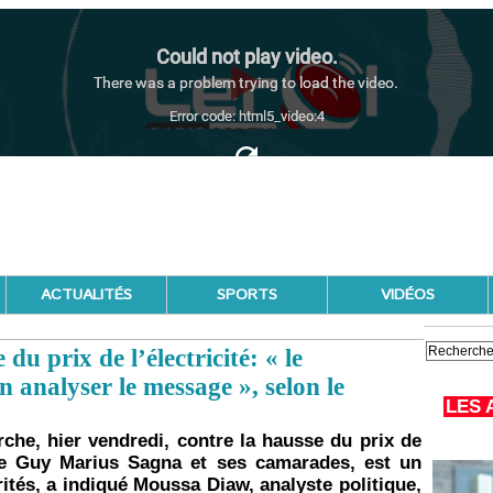
ACTUALITÉS
SPORTS
VIDÉOS
du prix de l’électricité: « le
 analyser le message », selon le
LES 
rche, hier vendredi, contre la hausse du prix de
n de Guy Marius Sagna et ses camarades, est un
orités, a indiqué Moussa Diaw, analyste politique,