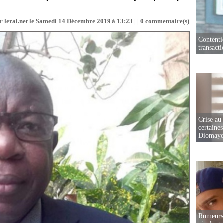
r leral.net le Samedi 14 Décembre 2019 à 13:23 | |
0
commentaire(s)|
Contenti
transact
Crise au
certaines
Diomaye
Rumeurs 