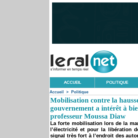
ACCUEIL
POLITIQUE
Accueil
>
Politique
Mobilisation contre la hausse 
gouvernement a intérêt à bien
professeur Moussa Diaw
La forte mobilisation lors de la ma
l’électricité et pour la libératio
signal très fort à l’endroit des aut