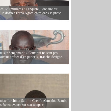
es 125 milliards : l’enquête judiciaire est
, le dossier Farba Ngom entre dans sa phase
e sur Sangomar : « Ceux qui ne sont pas
oivent arrêter d’en parler », tranche Serigne
miste Ibrahima Sall : « Cheikh Ahmadou Bamba
rs été en avance sur son temps »