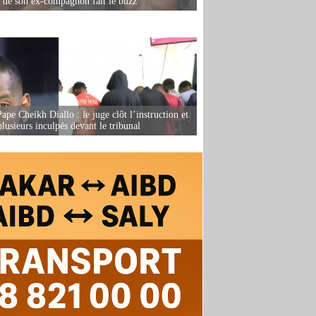
e de son ex-compagnon fait le buzz
ape Cheikh Diallo : le juge clôt l’instruction et
lusieurs inculpés devant le tribunal