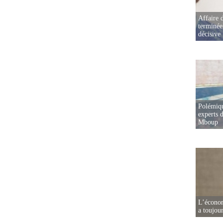
Affaire d
terminée
décisive
Polémiqu
experts d
Mboup
L’écono
a toujou