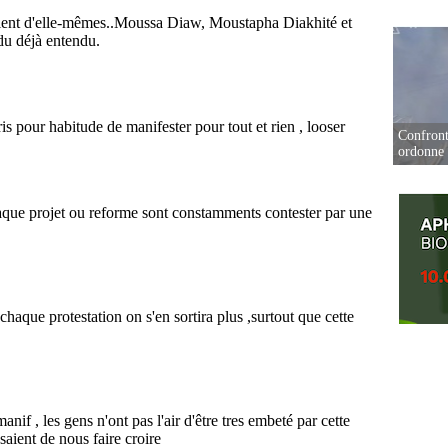
Confront
ordonne 