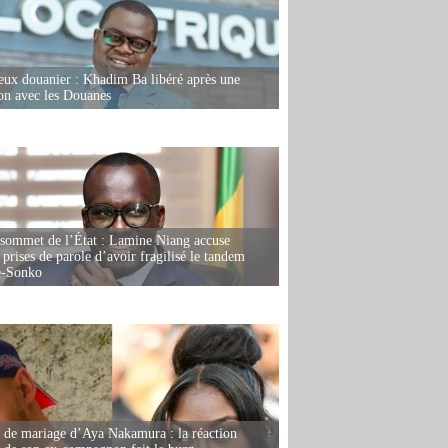
eux douanier : Khadim Ba libéré après une
ion avec les Douanes
 sommet de l’État : Lamine Niang accuse
 prises de parole d’avoir fragilisé le tandem
-Sonko
de mariage d’Aya Nakamura : la réaction