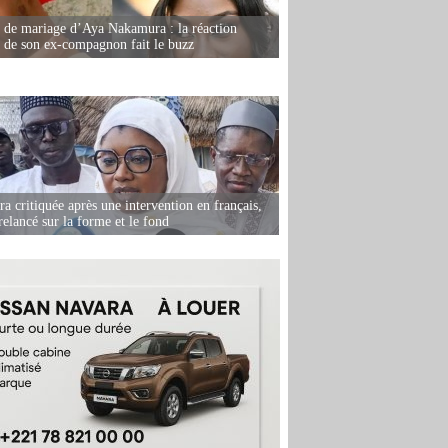
de mariage d’Aya Nakamura : la réaction
e de son ex-compagnon fait le buzz
 critiquée après une intervention en français,
relancé sur la forme et le fond