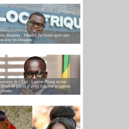
eux douanier : Khadim Ba libéré après une
ion avec les Douanes
 sommet de l’État : Lamine Niang accuse
 prises de parole d’avoir fragilisé le tandem
-Sonko