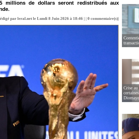
5 millions de dollars seront redistribués aux
nde.
édigé par leral.net le Lundi 8 Juin 2026 à 18:46 | |
0
commentaire(s)|
Contenti
transact
Crise au
certaines
Diomaye