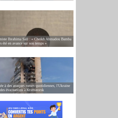
miste Ibrahima Sall : « Cheikh Ahmadou Bamba
rs été en avance sur son temps »
ée à des attaques russes quotidiennes, l'Ukraine
des évacuations à Kramatorsk