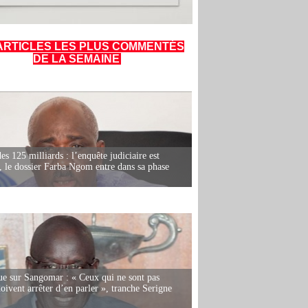
ARTICLES LES PLUS COMMENTÉS
DE LA SEMAINE
es 125 milliards : l’enquête judiciaire est
, le dossier Farba Ngom entre dans sa phase
e sur Sangomar : « Ceux qui ne sont pas
oivent arrêter d’en parler », tranche Serigne