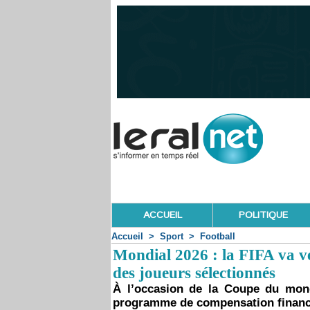
ACCUEIL
POLITIQUE
Accueil
>
Sport
>
Football
Mondial 2026 : la FIFA va ve
des joueurs sélectionnés
À l’occasion de la Coupe du mon
programme de compensation financiè