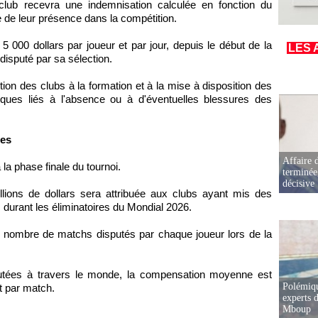
lub recevra une indemnisation calculée en fonction du
 de leur présence dans la compétition.
000 dollars par joueur et par jour, depuis le début de la
LES 
 disputé par sa sélection.
tion des clubs à la formation et à la mise à disposition des
sques liés à l'absence ou à d'éventuelles blessures des
ées
Affaire d
 la phase finale du tournoi.
terminée
décisive
ions de dollars sera attribuée aux clubs ayant mis des
 durant les éliminatoires du Mondial 2026.
du nombre de matchs disputés par chaque joueur lors de la
putées à travers le monde, la compensation moyenne est
Polémiqu
t par match.
experts d
Mboup