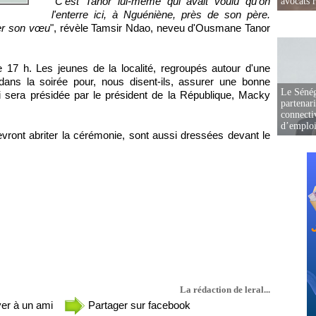
"
C'est Tanor lui-même qui avait voulu qu'on
avocats r
l'enterre ici, à Nguéniène, près de son père.
er son vœu
", révèle Tamsir Ndao, neveu d'Ousmane Tanor
e 17 h. Les jeunes de la localité, regroupés autour d'une
ans la soirée pour, nous disent-ils, assurer une bonne
Le Sénég
ui sera présidée par le président de la République, Macky
partenar
connectiv
d’emplo
 devront abriter la cérémonie, sont aussi dressées devant le
La rédaction de leral...
er à un ami
Partager sur facebook