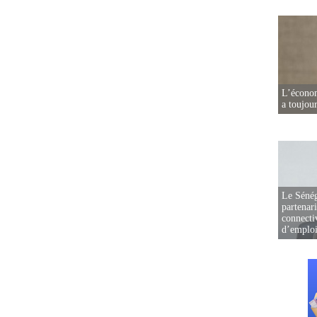
L’écono
a toujou
Le Sénég
partenar
connectiv
d’emplo