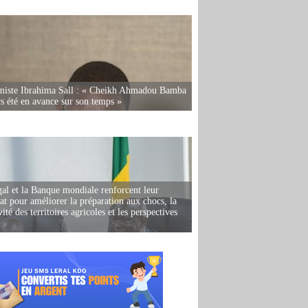
miste Ibrahima Sall : « Cheikh Ahmadou Bamba
rs été en avance sur son temps »
al et la Banque mondiale renforcent leur
iat pour améliorer la préparation aux chocs, la
ité des territoires agricoles et les perspectives
i