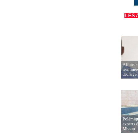
LES 
Affaire d
terminée
décisive
Polémiqu
experts d
Mboup