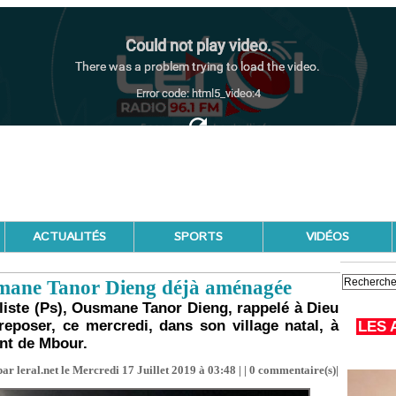
ACTUALITÉS
SPORTS
VIDÉOS
mane Tanor Dieng déjà aménagée
aliste (Ps), Ousmane Tanor Dieng, rappelé à Dieu
eposer, ce mercredi, dans son village natal, à
LES 
nt de Mbour.
ar leral.net le Mercredi 17 Juillet 2019 à 03:48 | |
0
commentaire(s)|