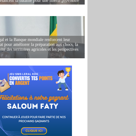
elancent la bataille pour une liberté provisoire
al et la Banque mondiale renforcent leur
iat pour améliorer la préparation aux chocs, la
ité des territoires agricoles et les perspectives
i