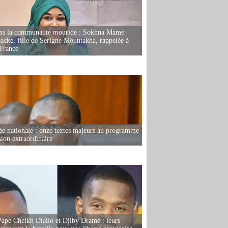
ans la communauté mouride : Sokhna Mame
ké, fille de Serigne Mountakha, rappelée à
France
e nationale : onze textes majeurs au programme
sion extraordinaire
Pape Cheikh Diallo et Djiby Dramé : leurs