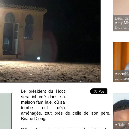
Deuil d
Amy Mbac
Dieu en 
Assemblé
de la ses
Le président du Hcct
sera inhumé dans sa
maison familiale, où sa
tombe est déjà
aménagée, tout près de celle de son père,
Birane Dieng.
Affaire 