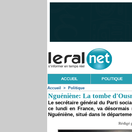
ACCUEIL
POLITIQUE
Accueil
>
Politique
Nguéniène: La tombe d'Ous
Le secrétaire général du Parti soci
ce lundi en France, va désormais r
Nguéniène, situé dans le départeme
Rédigé p