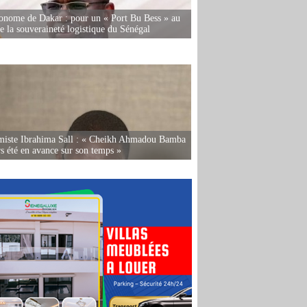
onome de Dakar : pour un « Port Bu Bess » au
de la souveraineté logistique du Sénégal
miste Ibrahima Sall : « Cheikh Ahmadou Bamba
rs été en avance sur son temps »