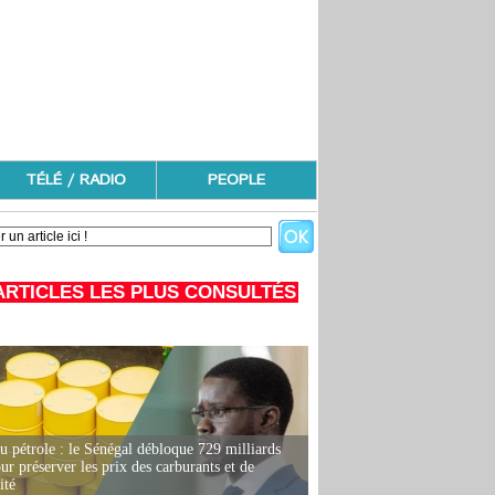
TÉLÉ / RADIO
PEOPLE
ARTICLES LES PLUS CONSULTÉS
u pétrole : le Sénégal débloque 729 milliards
r préserver les prix des carburants et de
ité