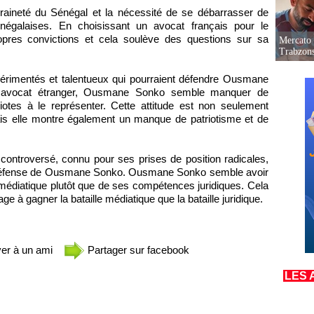
eraineté du Sénégal et la nécessité de se débarrasser de
sénégalaises. En choisissant un avocat français pour le
ropres convictions et cela soulève des questions sur sa
Mercato 
Trabzon
périmentés et talentueux qui pourraient défendre Ousmane
 avocat étranger, Ousmane Sonko semble manquer de
otes à le représenter. Cette attitude est non seulement
ais elle montre également un manque de patriotisme et de
controversé, connu pour ses prises de position radicales,
e défense de Ousmane Sonko. Ousmane Sonko semble avoir
médiatique plutôt que de ses compétences juridiques. Cela
à gagner la bataille médiatique que la bataille juridique.
er à un ami
Partager sur facebook
LES 