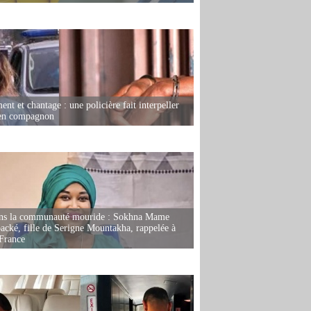
nt et chantage : une policière fait interpeller
ien compagnon
ans la communauté mouride : Sokhna Mame
ké, fille de Serigne Mountakha, rappelée à
France