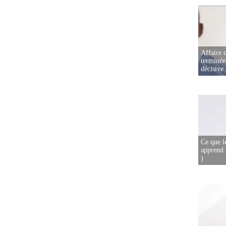
Affaire d
terminée
décisive
Ce que l
apprend 
)