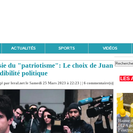
ACTUALITÉS
SPORTS
VIDÉOS
ie du "patriotisme": Le choix de Juan
ibilité politique
LES 
é par leral.net le Samedi 25 Mars 2023 à 22:23 | |
6
commentaire(s)|
Hausse d
FCFA pou
l’électric