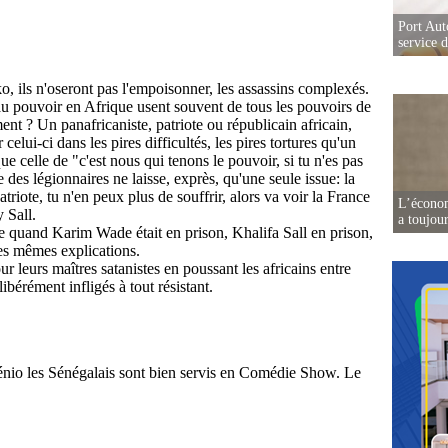
Port Aut
service 
L’écono
a toujou