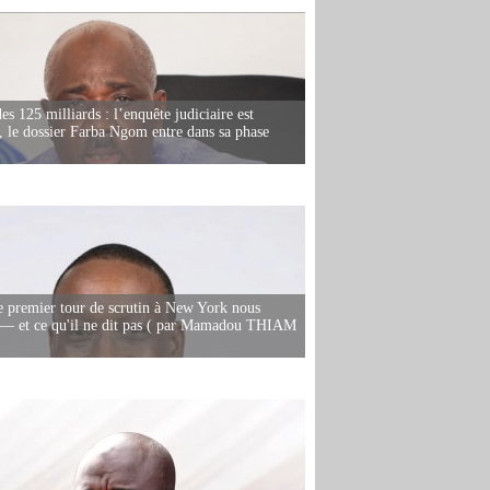
es 125 milliards : l’enquête judiciaire est
, le dossier Farba Ngom entre dans sa phase
e premier tour de scrutin à New York nous
— et ce qu'il ne dit pas ( par Mamadou THIAM