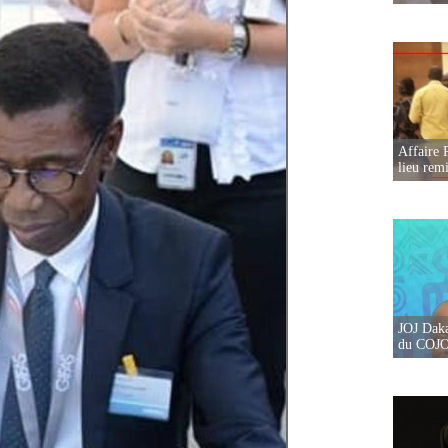
Affaire 
lieu rem
JOJ Daka
du COJOJ