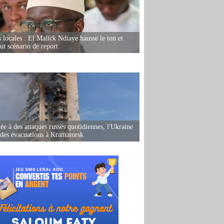
s locales : El Malick Ndiaye hausse le ton et
out scénario de report
ée à des attaques russes quotidiennes, l'Ukraine
des évacuations à Kramatorsk