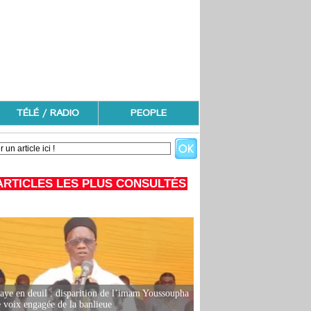
TÉLÉ / RADIO
PEOPLE
ARTICLES LES PLUS CONSULTÉS
ye en deuil : disparition de l’imam Youssoupha
e voix engagée de la banlieue