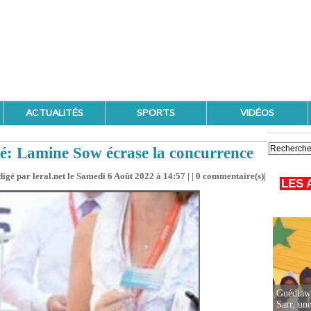
ACTUALITÉS
SPORTS
VIDÉOS
é: Lamine Sow écrase la concurrence
igé par leral.net le Samedi 6 Août 2022 à 14:57 | |
0
commentaire(s)|
LES 
Guédiawa
Sarr, un