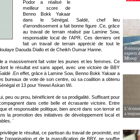
Podor a réalisé le
meilleur score de
Benno Bokk Yakaar
dans le Sénégal. Saldé, chef lieu
d’arrondissement a fait bonne figure .Ce, grâce
au travail de terrain réalisé par Lamine Sow,
responsable local de l'APR. Ces derniers ont
fait un travail de terrain apprécié de tout le
Polémiqu
doulaye Daouda Diallo et de Cheikh Oumar Hanne.
experts d
Mboup
vile a massivement fait voter les jeunes et les femmes. Ce
 dont le résultat est sans appel, avec une victoire de BBY
 Saldé .En effet, grâce à Lamine Sow, Benno Bokk Yakaar a
s bureaux de vote de son centre, où sa coalition a obtenu
 Sénégal et 13 pour Yewwi Askan Wi.
i, peu ou prou, bénéficient de sa prodigalité. Suffisant pour
ccompagnent dans cette belle et écrasante victoire. Entre
que et responsable politique, bien ancré dans son terroir et
L’écono
a toujou
ans la promotion des initiatives de développement local et
bles. ¨
rivilégie le résultat, ce partisan du travail de proximité, est
l’organisation et de la massification de BBY, ne souffre