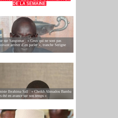
DE LA SEMAINE
e sur Sangomar : « Ceux qui ne sont pas
oivent arrêter d’en parler », tranche Serigne
miste Ibrahima Sall : « Cheikh Ahmadou Bamba
rs été en avance sur son temps »