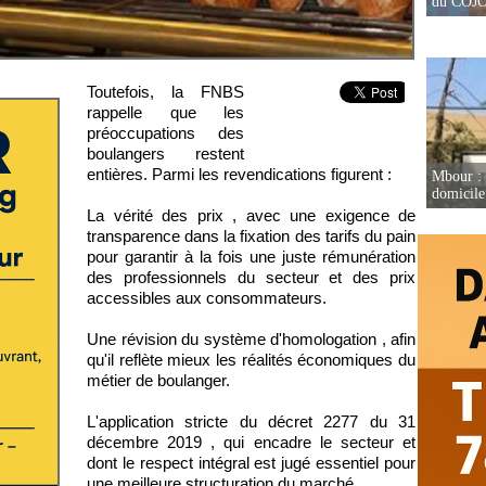
du COJOJ
Toutefois, la FNBS
rappelle que les
préoccupations des
boulangers restent
entières. Parmi les revendications figurent :
Mbour : 
domicile 
La vérité des prix , avec une exigence de
transparence dans la fixation des tarifs du pain
pour garantir à la fois une juste rémunération
des professionnels du secteur et des prix
accessibles aux consommateurs.
Une révision du système d'homologation , afin
qu'il reflète mieux les réalités économiques du
métier de boulanger.
L'application stricte du décret 2277 du 31
décembre 2019 , qui encadre le secteur et
dont le respect intégral est jugé essentiel pour
une meilleure structuration du marché.