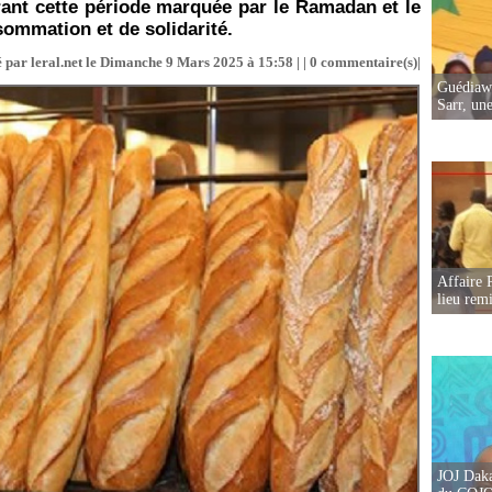
ant cette période marquée par le Ramadan et le
ommation et de solidarité.
 par leral.net le Dimanche 9 Mars 2025 à 15:58 | |
0
commentaire(s)|
Guédiawa
Sarr, un
Affaire 
lieu rem
JOJ Daka