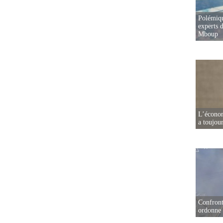
Polémiqu
experts d
Mboup
L’écono
a toujou
Confront
ordonne 