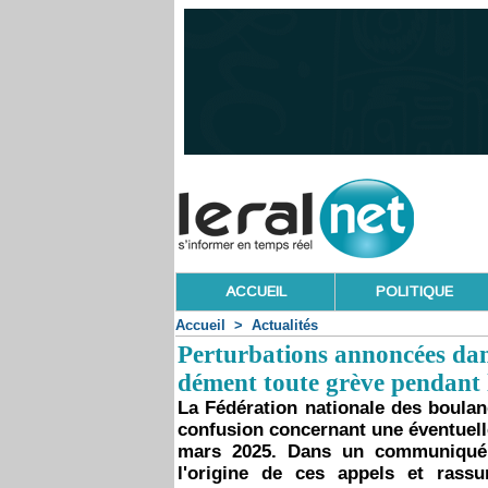
ACCUEIL
POLITIQUE
Accueil
>
Actualités
Perturbations annoncées dan
dément toute grève pendan
La Fédération nationale des boulan
confusion concernant une éventuelle
mars 2025. Dans un communiqué of
l'origine de ces appels et rass