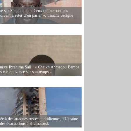
e sur Sangomar : « Ceux qui ne sont pas
oivent arrêter d’en parler », tranche Serigne
miste Ibrahima Sall : « Cheikh Ahmadou Bamba
rs été en avance sur son temps »
ée à des attaques russes quotidiennes, l'Ukraine
des évacuations à Kramatorsk