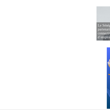
Le Sénég
partenar
connectiv
d’emplo