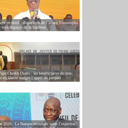
ye en deuil : disparition de l’imam Youssoupha
e voix engagée de la banlieue
Pape Cheikh Diallo : les bénéficiaires du non-
is en liberté malgré l’appel du parquet
r 2026 : La Banque mondiale salue l’expertise