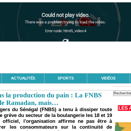
ACTUALITÉS
SPORTS
VIDÉOS
s la production du pain : La FNBS
t le Ramadan, mais…
LES 
gers du Sénégal (FNBS) a tenu à dissiper toute
 grève du secteur de la boulangerie les 18 et 19
ficiel, l'organisation affirme ne pas être à
urer les consommateurs sur la continuité de