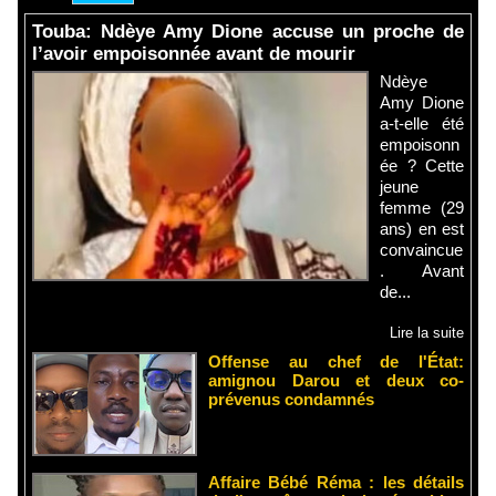
Touba: Ndèye Amy Dione accuse un proche de
l’avoir empoisonnée avant de mourir
Ndèye
Amy Dione
a-t-elle été
empoisonn
ée ? Cette
jeune
femme (29
ans) en est
convaincue
. Avant
de...
Lire la suite
Offense au chef de l'État:
amignou Darou et deux co-
prévenus condamnés
Affaire Bébé Réma : les détails