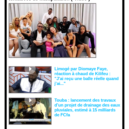
Face aux
interprétati
ons
malveillant
es et aux
tentatives
de
récupératio
n visant à
semer le
doute...
Limogé par Diomaye Faye,
réaction à chaud de Kilifeu :
"J'ai reçu une balle réelle quand
j'ai..."
Touba : lancement des travaux
d’un projet de drainage des eaux
pluviales, estimé à 15 milliards
de FCfa ‎