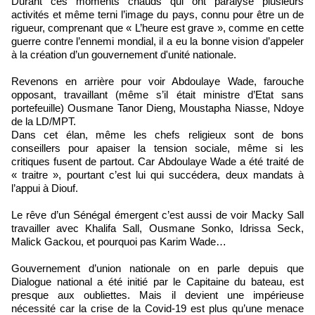
Durant ces moments chauds qui ont paralysé plusieurs
activités et même terni l’image du pays, connu pour être un de
rigueur, comprenant que « L’heure est grave », comme en cette
guerre contre l’ennemi mondial, il a eu la bonne vision d’appeler
à la création d’un gouvernement d'unité nationale.
Revenons en arrière pour voir Abdoulaye Wade, farouche
opposant, travaillant (même s’il était ministre d’Etat sans
portefeuille) Ousmane Tanor Dieng, Moustapha Niasse, Ndoye
de la LD/MPT.
Dans cet élan, même les chefs religieux sont de bons
conseillers pour apaiser la tension sociale, même si les
critiques fusent de partout. Car Abdoulaye Wade a été traité de
« traitre », pourtant c’est lui qui succédera, deux mandats à
l’appui à Diouf.
Le rêve d’un Sénégal émergent c’est aussi de voir Macky Sall
travailler avec Khalifa Sall, Ousmane Sonko, Idrissa Seck,
Malick Gackou, et pourquoi pas Karim Wade…
Gouvernement d’union nationale on en parle depuis que
Dialogue national a été initié par le Capitaine du bateau, est
presque aux oubliettes. Mais il devient une impérieuse
nécessité car la crise de la Covid-19 est plus qu’une menace