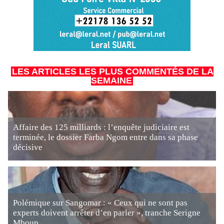
LES ARTICLES LES PLUS COMMENTÉS DE LA
SEMAINE
Affaire des 125 milliards : l’enquête judiciaire est
terminée, le dossier Farba Ngom entre dans sa phase
décisive
Polémique sur Sangomar : « Ceux qui ne sont pas
experts doivent arrêter d’en parler », tranche Serigne
Mboup