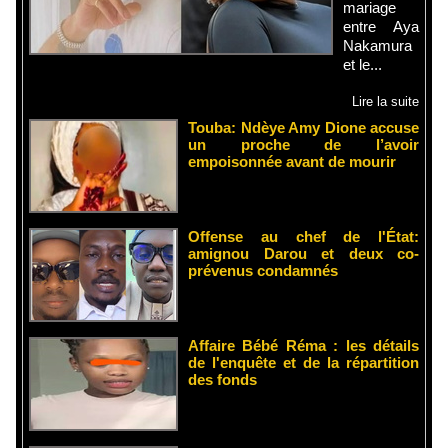
mariage
entre Aya
Nakamura
et le...
Lire la suite
Touba: Ndèye Amy Dione accuse
un proche de l’avoir
empoisonnée avant de mourir
Offense au chef de l'État:
amignou Darou et deux co-
prévenus condamnés
Affaire Bébé Réma : les détails
de l'enquête et de la répartition
des fonds