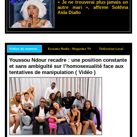
« Je ne trouverai plus jamais un
autre mari », affirme Sokhna
Aïda Diallo
Vidéos du moment...
Ecoutez Radio - Regardez TV
Télévision Leral
Rep
Youssou Ndour recadre : une position constante
et sans ambiguïté sur l’homosexualité face aux
tentatives de manipulation ( Vidéo )
Face aux
interprétati
ons
malveillant
es et aux
tentatives
de
récupératio
n visant à
semer le