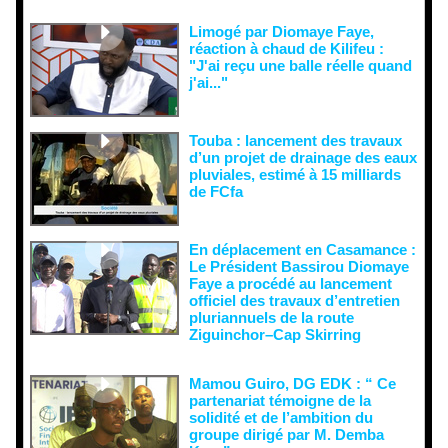
doute...
Limogé par Diomaye Faye,
réaction à chaud de Kilifeu :
"J'ai reçu une balle réelle quand
j'ai..."
Touba : lancement des travaux
d’un projet de drainage des eaux
pluviales, estimé à 15 milliards
de FCfa ‎
En déplacement en Casamance :
Le Président Bassirou Diomaye
Faye a procédé au lancement
officiel des travaux d’entretien
pluriannuels de la route
Ziguinchor–Cap Skirring
Mamou Guiro, DG EDK : “ Ce
partenariat témoigne de la
solidité et de l’ambition du
groupe dirigé par M. Demba