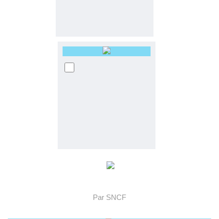
[
Découvrez comment partir en week-end à petit prix!
Par SNCF
]urlblank:http://bit.ly/1F6sM5A