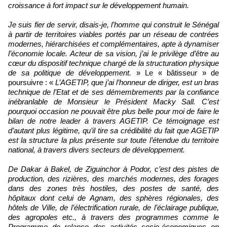
croissance à fort impact sur le développement humain.
Je suis fier de servir, disais-je, l’homme qui construit le Sénégal
à partir de territoires viables portés par un réseau de contrées
modernes, hiérarchisées et complémentaires, apte à dynamiser
l’économie locale. Acteur de sa vision, j’ai le privilège d’être au
cœur du dispositif technique chargé de la structuration physique
de sa politique de développement.
» Le « bâtisseur » de
poursuivre : «
L’AGETIP, que j’ai l’honneur de diriger, est un bras
technique de l’Etat et de ses démembrements par la confiance
inébranlable de Monsieur le Président Macky Sall. C’est
pourquoi occasion ne pouvait être plus belle pour moi de faire le
bilan de notre leader à travers AGETIP. Ce témoignage est
d’autant plus légitime, qu’il tire sa crédibilité du fait que AGETIP
est la structure la plus présente sur toute l’étendue du territoire
national, à travers divers secteurs de développement.
De Dakar à Bakel, de Ziguinchor à Podor, c’est des pistes de
production, des rizières, des marchés modernes, des forages
dans des zones très hostiles, des postes de santé, des
hôpitaux dont celui de Agnam, des sphères régionales, des
hôtels de Ville, de l’électrification rurale, de l’éclairage publique,
des agropoles etc., à travers des programmes comme le
Programme de relance des activités socio-économiques en