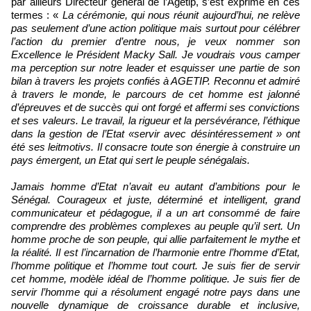
par ailleurs Directeur général de l’Agetip, s’est exprimé en ces
termes : «
La cérémonie, qui nous réunit aujourd’hui, ne relève
pas seulement d’une action politique mais surtout pour célébrer
l’action du premier d’entre nous, je veux nommer son
Excellence le Président Macky Sall. Je voudrais vous camper
ma perception sur notre leader et esquisser une partie de son
bilan à travers les projets confiés à AGETIP. Reconnu et admiré
à travers le monde, le parcours de cet homme est jalonné
d’épreuves et de succès qui ont forgé et affermi ses convictions
et ses valeurs. Le travail, la rigueur et la persévérance, l’éthique
dans la gestion de l’Etat «servir avec désintéressement » ont
été ses leitmotivs. Il consacre toute son énergie à construire un
pays émergent, un Etat qui sert le peuple sénégalais.
Jamais homme d’Etat n’avait eu autant d’ambitions pour le
Sénégal. Courageux et juste, déterminé et intelligent, grand
communicateur et pédagogue, il a un art consommé de faire
comprendre des problèmes complexes au peuple qu’il sert. Un
homme proche de son peuple, qui allie parfaitement le mythe et
la réalité. Il est l’incarnation de l’harmonie entre l’homme d’Etat,
l’homme politique et l’homme tout court. Je suis fier de servir
cet homme, modèle idéal de l’homme politique. Je suis fier de
servir l’homme qui a résolument engagé notre pays dans une
nouvelle dynamique de croissance durable et inclusive,