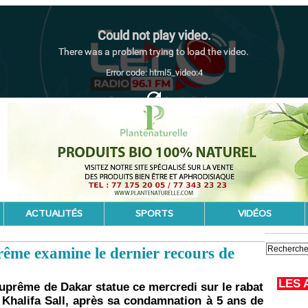
ACTUALITÉS
SPORTS
VIDÉOS
rême examine le dernier recours de
LES 
uprême de Dakar statue ce mercredi sur le rabat
e Khalifa Sall, après sa condamnation à 5 ans de