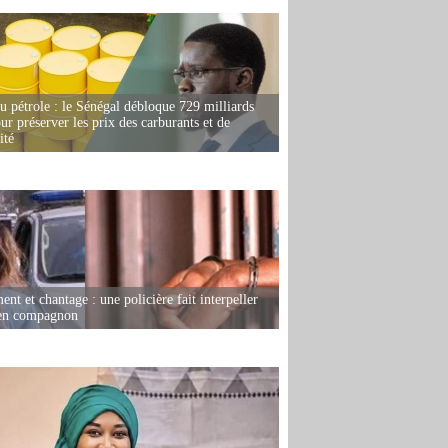
u pétrole : le Sénégal débloque 729 milliards
r préserver les prix des carburants et de
ité
nt et chantage : une policière fait interpeller
ien compagnon