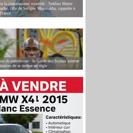
ans la communauté mouride : Sokhna Mame
ké, fille de Serigne Mountakha, rappelée à
France
ion de patrimoine : le Garde des Sceaux somme
dataires de se mettre en règle