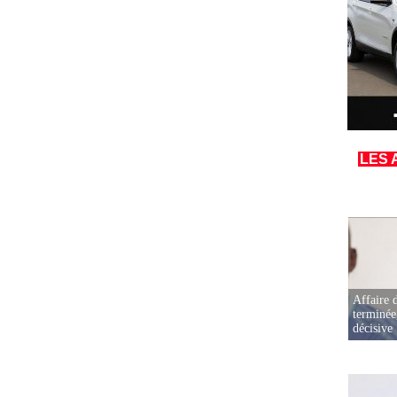
LES 
Affaire d
terminée
décisive