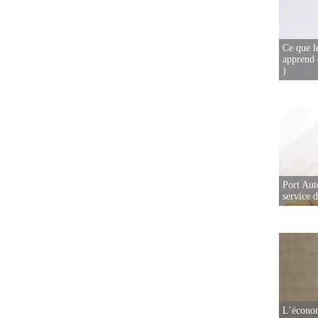
Ce que l
apprend 
)
Port Aut
service 
L’écono