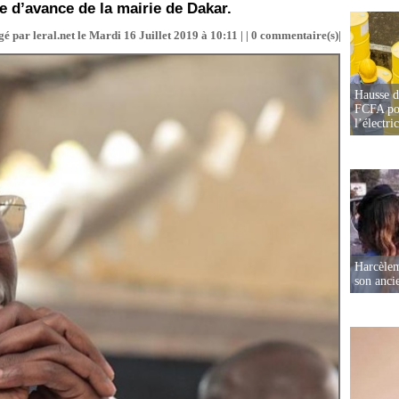
se d’avance de la mairie de Dakar.
é par leral.net le Mardi 16 Juillet 2019 à 10:11 | |
0
commentaire(s)|
Hausse d
FCFA pou
l’électric
Harcèleme
son anc