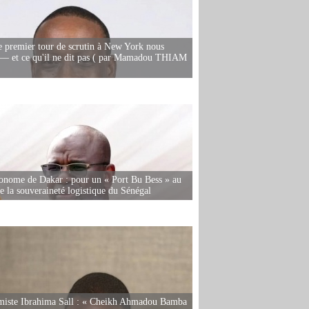
e premier tour de scrutin à New York nous
— et ce qu'il ne dit pas ( par Mamadou THIAM
onome de Dakar : pour un « Port Bu Bess » au
de la souveraineté logistique du Sénégal
miste Ibrahima Sall : « Cheikh Ahmadou Bamba