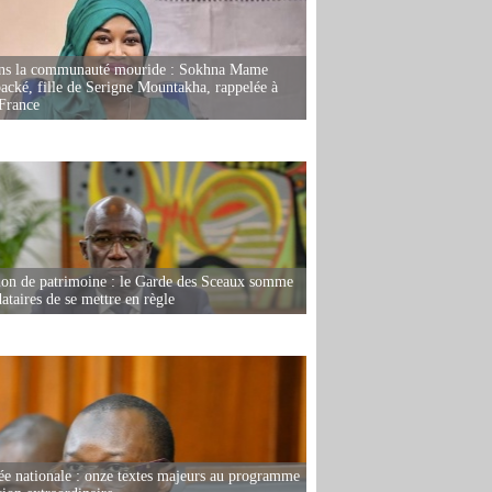
ans la communauté mouride : Sokhna Mame
ké, fille de Serigne Mountakha, rappelée à
France
ion de patrimoine : le Garde des Sceaux somme
dataires de se mettre en règle
e nationale : onze textes majeurs au programme