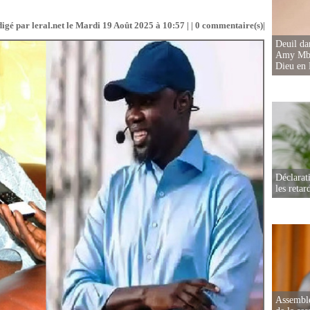
igé par leral.net le Mardi 19 Août 2025 à 10:57 | |
0
commentaire(s)|
Deuil d
Amy Mbac
Dieu en 
Déclarat
les retar
Assemblé