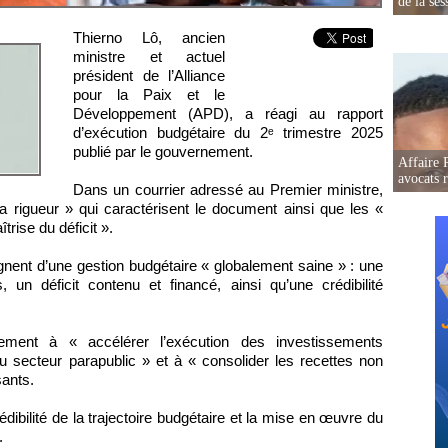
de la ses
Thierno Lô, ancien
ministre et actuel
président de l’Alliance
pour la Paix et le
Développement (APD), a réagi au rapport
d’exécution budgétaire du 2ᵉ trimestre 2025
publié par le gouvernement.
Affaire 
avocats r
Dans un courrier adressé au Premier ministre,
la rigueur » qui caractérisent le document ainsi que les «
trise du déficit ».
ignent d’une gestion budgétaire « globalement saine » : une
, un déficit contenu et financé, ainsi qu’une crédibilité
nement à « accélérer l’exécution des investissements
u secteur parapublic » et à « consolider les recettes non
sants.
édibilité de la trajectoire budgétaire et la mise en œuvre du
.