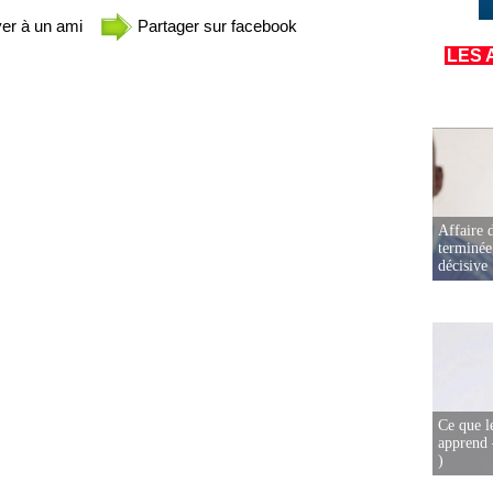
er à un ami
Partager sur facebook
LES 
Affaire d
terminée
décisive
Ce que l
apprend 
)