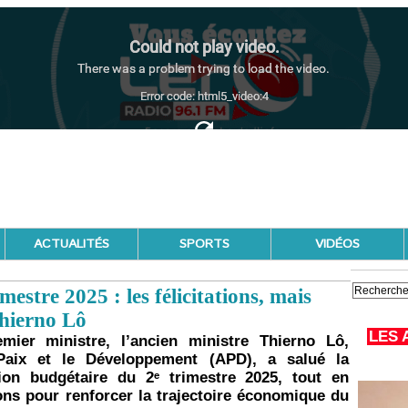
ACTUALITÉS
SPORTS
VIDÉOS
estre 2025 : les félicitations, mais
hierno Lô
LES 
mier ministre, l’ancien ministre Thierno Lô,
 Paix et le Développement (APD), a salué la
ion budgétaire du 2ᵉ trimestre 2025, tout en
ns pour renforcer la trajectoire économique du