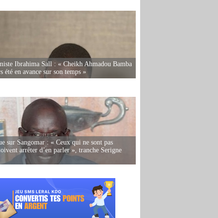
miste Ibrahima Sall : « Cheikh Ahmadou Bamba
rs été en avance sur son temps »
e sur Sangomar : « Ceux qui ne sont pas
oivent arrêter d’en parler », tranche Serigne