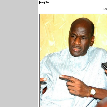
pays.
Réd