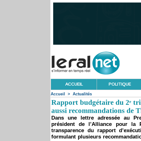
ACCUEIL
POLITIQUE
Accueil
>
Actualités
Rapport budgétaire du 2ᵉ trim
aussi recommandations de T
Dans une lettre adressée au Pre
président de l’Alliance pour la
transparence du rapport d’exécut
formulant plusieurs recommandatio