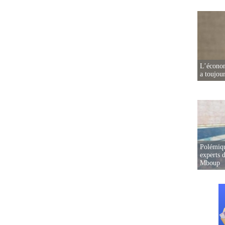
L’écono
a toujou
Polémiqu
experts d
Mboup