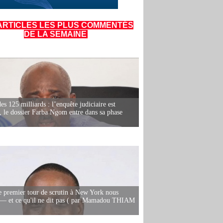
ARTICLES LES PLUS COMMENTÉS
DE LA SEMAINE
es 125 milliards : l’enquête judiciaire est
, le dossier Farba Ngom entre dans sa phase
e premier tour de scrutin à New York nous
— et ce qu'il ne dit pas ( par Mamadou THIAM