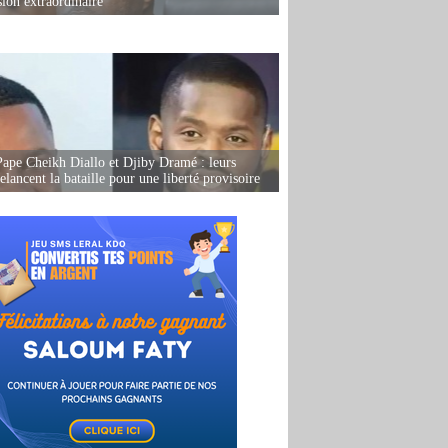
sion extraordinaire
Pape Cheikh Diallo et Djiby Dramé : leurs
elancent la bataille pour une liberté provisoire