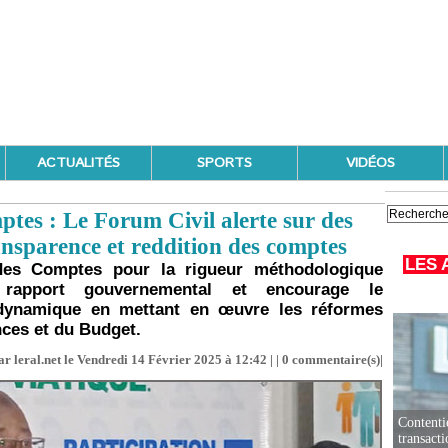
ACTUALITÉS
SPORTS
VIDÉOS
tes : Le Forum Civil alerte sur des
ansparence et reddition des comptes
LES 
 des Comptes pour la rigueur méthodologique
 rapport gouvernemental et encourage le
dynamique en mettant en œuvre les réformes
nces et du Budget.
r leral.net le Vendredi 14 Février 2025 à 12:42 | |
0
commentaire(s)|
Contenti
transact