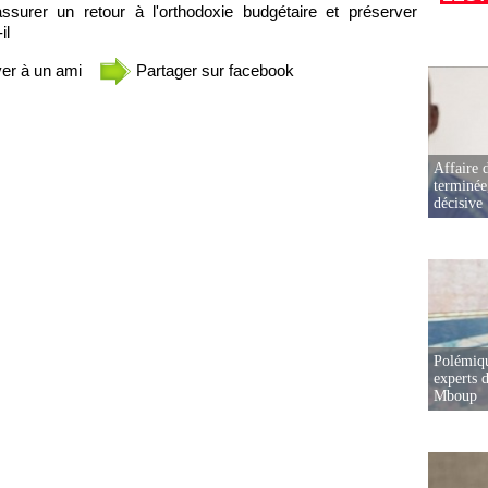
surer un retour à l'orthodoxie budgétaire et préserver
il
er à un ami
Partager sur facebook
Affaire d
terminée
décisive
Polémiqu
experts d
Mboup