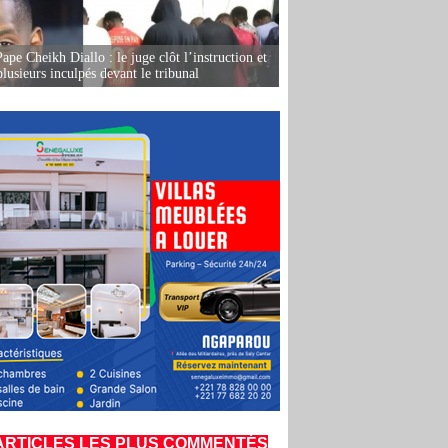
ape Cheikh Diallo : le juge clôt l’instruction et
lusieurs inculpés devant le tribunal
ARTICLES LES PLUS COMMENTÉS