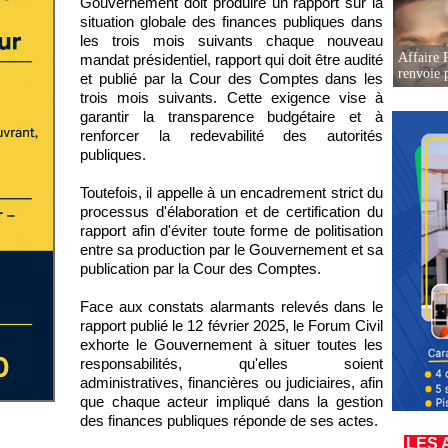
Gouvernement doit produire un rapport sur la
situation globale des finances publiques dans
les trois mois suivants chaque nouveau
Affaire P
mandat présidentiel, rapport qui doit être audité
renvoie p
et publié par la Cour des Comptes dans les
trois mois suivants. Cette exigence vise à
garantir la transparence budgétaire et à
renforcer la redevabilité des autorités
publiques.
Toutefois, il appelle à un encadrement strict du
processus d'élaboration et de certification du
rapport afin d'éviter toute forme de politisation
entre sa production par le Gouvernement et sa
publication par la Cour des Comptes.
Face aux constats alarmants relevés dans le
rapport publié le 12 février 2025, le Forum Civil
exhorte le Gouvernement à situer toutes les
responsabilités, qu'elles soient
administratives, financières ou judiciaires, afin
que chaque acteur impliqué dans la gestion
des finances publiques réponde de ses actes.
LES 