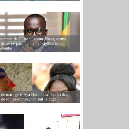
 sommet de l’État : Lamine Niang accuse
 prises de parole d’avoir fragilisé le tandem
-Sonko
de mariage d’Aya Nakamura : la réaction
e de son ex-compagnon fait le buzz