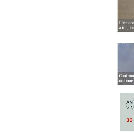
L’écono
a toujou
Confront
ordonne 