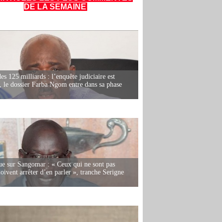
DE LA SEMAINE
es 125 milliards : l’enquête judiciaire est
, le dossier Farba Ngom entre dans sa phase
e sur Sangomar : « Ceux qui ne sont pas
oivent arrêter d’en parler », tranche Serigne