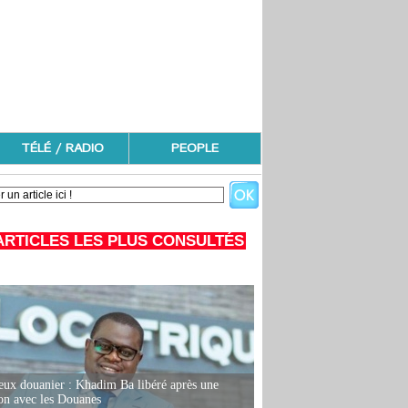
TÉLÉ / RADIO
PEOPLE
ARTICLES LES PLUS CONSULTÉS
eux douanier : Khadim Ba libéré après une
ion avec les Douanes