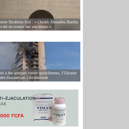
miste Ibrahima Sall : « Cheikh Ahmadou Bamba
rs été en avance sur son temps »
ée à des attaques russes quotidiennes, l'Ukraine
des évacuations à Kramatorsk